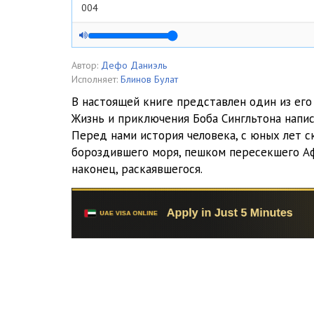
004
005
006
Автор:
Дефо Даниэль
Исполняет:
Блинов Булат
007
В настоящей книге представлен один из его
Жизнь и приключения Боба Сингльтона напис
008
Перед нами история человека, с юных лет с
009
бороздившего моря, пешком пересекшего Аф
наконец, раскаявшегося.
010
011
012
013
014