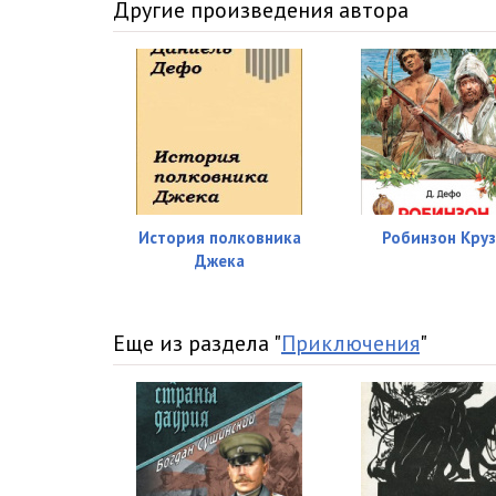
015
Другие произведения автора
016
017
018
019
020
История полковника
Робинзон Кру
Джека
021
022
Еще из раздела "
Приключения
"
023
024
025
026