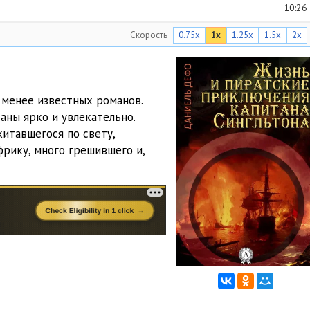
10:26
Скорость
0.75x
1x
1.25x
1.5x
2x
09:51
14:10
13:15
 менее известных романов.
аны ярко и увлекательно.
10:47
китавшегося по свету,
11:56
рику, много грешившего и,
11:11
11:51
09:23
10:13
11:08