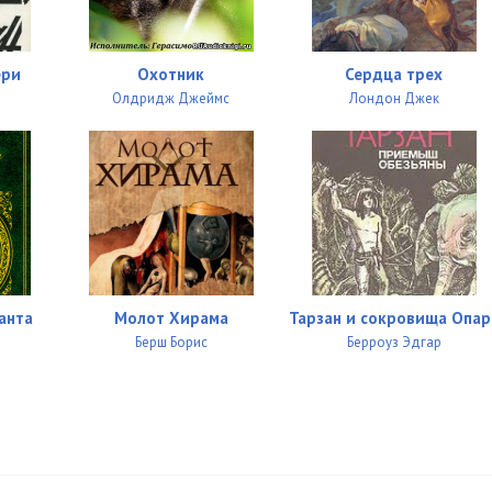
16:02
ери
Охотник
Сердца трех
13:22
Олдридж Джеймс
Лондон Джек
18:41
12:55
15:52
14:55
16:09
анта
Молот Хирама
Тарзан и сокровища Опар
Берш Борис
Берроуз Эдгар
12:55
13:03
28:08
12:53