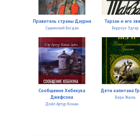
027
Правитель страны Даурия
Тарзан и его зв
028
Сушинский Богдан
Берроуз Эдгар
029
030
031
032
033
Сообщение Хебекука
Дети капитана Гр
Джефсона
Верн Жюль
034
Дойл Артур Конан
035
036
037