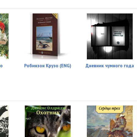
09:08
16:12
10:06
11:10
10:18
12:14
зо
Робинзон Крузо (ENG)
Дневник чумного года
15:06
09:14
13:50
10:37
18:51
11:41