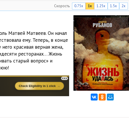
Скорость
0.75x
1x
1.25x
1.5x
2x
46:51
45:57
26:44
оль Матвей Матвеев. Он начал
ствовала ему. Теперь, в конце
53:21
у него красивая верная жена,
11:09
тидесяти ресторанах… Жизнь
ивать старый вопрос» и
31:46
нюю!
39:07
23:17
58:48
29:40
27:21