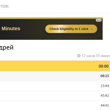
ТЕЛИ
ндрей
17 часов 33 мину
00:00
00:00
00:23
15:44
45:42
44:41