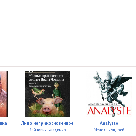
17:45
22:51
50:46
28:46
15:52
31:51
20:36
13:20
24:10
24:16
нка
Лицо неприкосновенное
Analyste
23:45
Войнович Владимир
Мелехов Андрей