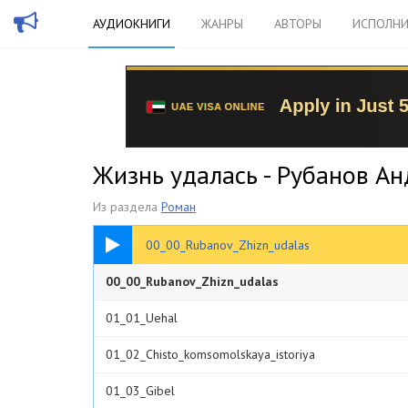
АУДИОКНИГИ
ЖАНРЫ
АВТОРЫ
ИСПОЛНИ
Жизнь удалась - Рубанов А
Из раздела
Роман
00:23
00_00_Rubanov_Zhizn_udalas
00_00_Rubanov_Zhizn_udalas
01_01_Uehal
01_02_Chisto_komsomolskaya_istoriya
01_03_Gibel