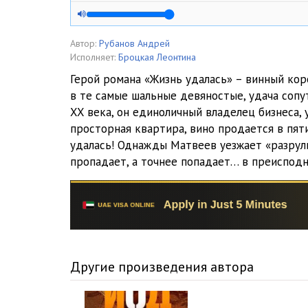
01_04_Butleger
01_05_Naydi_moego_muzha
Автор:
Рубанов Андрей
Исполняет:
Броцкая Леонтина
01_06_Butleger-2
Герой романа «Жизнь удалась» – винный кор
в те самые шальные девяностые, удача сопут
01_07_Probil
XX века, он единоличный владелец бизнеса, 
01_08_Pozdravlyaem,_ty_umer
просторная квартира, вино продается в пя
удалась! Однажды Матвеев уезжает «разрул
01_09_Devochka_so_shramom
пропадает, а точнее попадает… в преиспод
01_10_Traktoristy
01_11_Vratar
01_12_Podrugi
01_13_V_adu_vse_besplatno
Другие произведения автора
01_14_Opoznanie