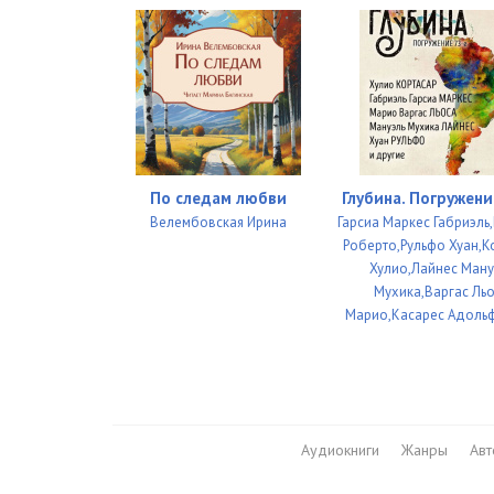
02_10_Vernem_obratno
02_11_Los_anormales
02_12_Krutov,_Makarov_and_So
02_13_Ne_zabudu_mat_rodnuyu
03_01_Poltora_milliona_evro
По следам любви
Глубина. Погружени
Велембовская Ирина
Гарсиа Маркес Габриэль
03_02_Shturm
Роберто,Рульфо Хуан,К
Хулио,Лайнес Ману
03_03_Rasskazhi_korove_pro_govyadinu
Мухика,Варгас Ль
03_04_Ya_ne_umer,_ya_zhivoy
Марио,Касареc Адоль
03_05_Konets_vinotorgovtsa
03_06_Konets_Kaktusa
03_07_Konets_vratarya
Аудиокниги
Жанры
Ав
03_08_Zindan