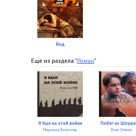
01_15_Oranzhevoe_nebo
01_16_V_bogatom_dome
02_01_Ostryy_nozhichek
02_02_Vizit_k_bankiru
Йод
02_03_Nedoproblevavshiysya
Еще из раздела "
Роман
"
02_04_Solovey
02_05_Vspomnila
02_06_Samyy_normalnyy
02_07_Bandersha
02_08_Trus_ne_igraet
Я был на этой войне
Побег из Шоуше
02_09_Striptizersha
Миронов Вячеслав
Кинг Стивен