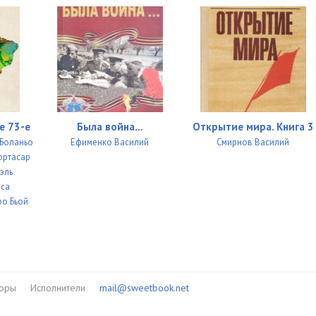
17:08
21:41
16:51
21:32
35:12
е 73-е
Была война...
Открытие мира. Книга 3
,Боланьо
Ефименко Василий
Смирнов Василий
23:25
ортасар
эль
51:01
оса
11:06
фо Бьой
12:55
09:42
10:05
торы
Исполнители
mail@sweetbook.net
20:02