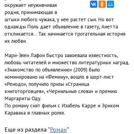
окружает неуживчивая
11_Znakomstvo_po_obyavleniyu
19:08
родня, принимающая в
штыки любого чужака, у нее растет сын. Но вот
однажды Поль дает объявление в газету, Анетта
откликается… Так начинается трогательная история
их любви.
Мари-Элен Лафон быстро завоевала известность,
любовь читателей и множество литературных наград.
«Знакомство по объявлению» (2009) было
номинировано на «Фемину», вошло в шорт-лист
«Ренодо», получило призы «Страница
книготорговцев», «Чернильные слова» и премию
Маргариты Оду.
По роману снят фильм с Изабель Карре и Эриком
Каравака в главных ролях.
Еще из раздела "
Роман
"