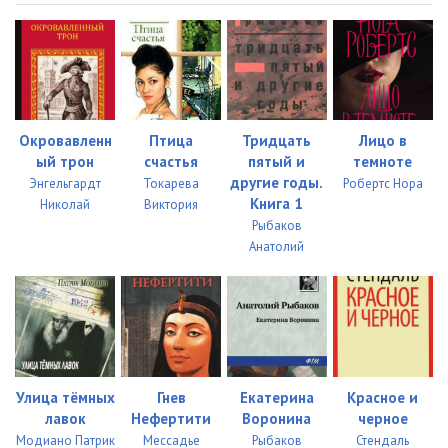
Окровавленн
Птица
Тридцать
Лицо в
ый трон
счастья
пятый и
темноте
другие годы.
Энгельгардт
Токарева
Робертс Нора
Книга 1
Николай
Виктория
Рыбаков
Анатолий
Улица тёмных
Гнев
Екатерина
Красное и
лавок
Нефертити
Воронина
черное
Модиано Патрик
Мессадье
Рыбаков
Стендаль