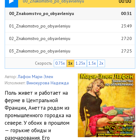
00:00
00:00
00_Znakomstvo_po_obyavleniyu
00_Znakomstvo_po_obyavleniyu
00:31
01_Znakomstvo_po_obyavleniyu
23:49
02_Znakomstvo_po_obyavleniyu
27:20
03_Znakomstvo_po_obyavleniyu
27:25
Скорость
0.75x
1x
1.25x
1.5x
2x
04_Znakomstvo_po_obyavleniyu
24:20
05_Znakomstvo_po_obyavleniyu
26:00
Автор:
Лафон Мари-Элен
Исполняет:
Винокурова Надежда
06_Znakomstvo_po_obyavleniyu
24:58
Поль живет и работает на
ферме в Центральной
07_Znakomstvo_po_obyavleniyu
20:49
Франции, Анетта родом из
08_Znakomstvo_po_obyavleniyu
22:24
промышленного городка на
севере. У обоих в прошлом
09_Znakomstvo_po_obyavleniyu
26:50
— горькие обиды и
разочарования. Его
10_Znakomstvo_po_obyavleniyu
23:00