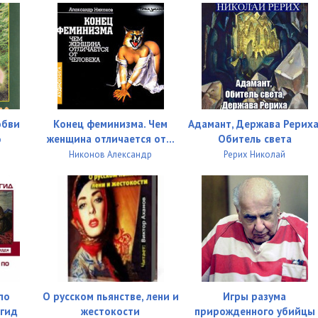
02:42
06:05
07:16
04:11
03:42
юбви
Конец феминизма. Чем
Адамант, Держава Рериха
женщина отличается от...
Обитель света
р
03:56
Никонов Александр
Рерих Николай
04:56
04:56
04:39
05:01
03:33
по
О русском пьянстве, лени и
Игры разума
огид
жестокости
прирожденного убийцы
05:11