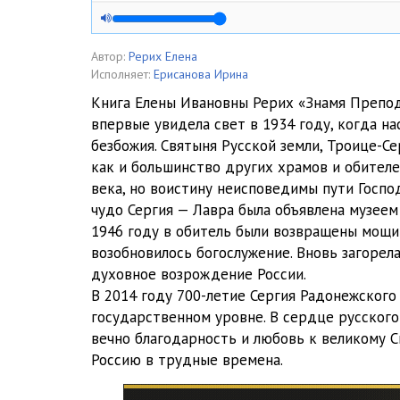
05
06
Автор:
Рерих Елена
Исполняет:
Ерисанова Ирина
07
Книга Елены Ивановны Рерих «Знамя Препод
впервые увидела свет в 1934 году, когда н
08
безбожия. Святыня Русской земли, Троице-Се
09
как и большинство других храмов и обителей
века, но воистину неисповедимы пути Госпо
10
чудо Сергия — Лавра была объявлена музеем 
1946 году в обитель были возвращены мощи 
11
возобновилось богослужение. Вновь загорел
12
духовное возрождение России.
В 2014 году 700-летие Сергия Радонежского
13
государственном уровне. В сердце русского
вечно благодарность и любовь к великому С
14
Россию в трудные времена.
15