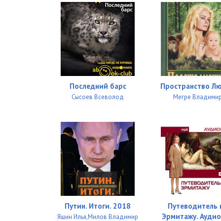
27
28
29
30
31
Последний барс
Пространство Л
Сысоев Всеволод
Мегре Владими
32
33
34
35
36
37
Путин. Итоги. 2018
Путеводитель 
Эрмитажу. Ауди
Яшин Илья,Милов Владимир
38