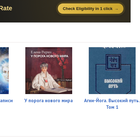
03:28
04:02
06:16
04:10
05:50
05:22
02:48
04:31
записи
У порога нового мира
Агни-Йога. Высокий путь
05:00
Том 1
04:57
04:21