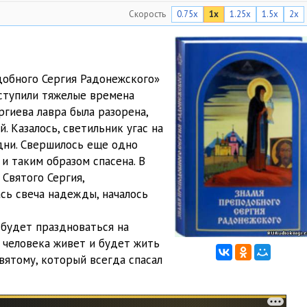
Скорость
0.75x
1x
1.25x
1.5x
2x
04:51
05:00
03:29
обного Сергия Радонежского»
аступили тяжелые времена
04:43
ргиева лавра была разорена,
05:50
. Казалось, светильник угас на
дни. Свершилось еще одно
02:55
и таким образом спасена. В
Святого Сергия,
05:20
ась свеча надежды, началось
06:19
 будет праздноваться на
03:36
 человека живет и будет жить
вятому, который всегда спасал
04:20
04:21