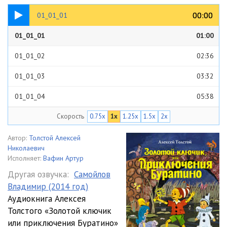
01:00
00:00
00:00
01_01_01
01_01_01
01:00
01_01_02
02:36
01_01_03
03:32
01_01_04
05:38
Скорость
0.75x
1x
1.25x
1.5x
2x
01_01_05
03:10
01_01_06
06:58
Автор:
Толстой Алексей
Николаевич
01_01_07
03:43
Исполняет:
Вафин Артур
Другая озвучка:
Самойлов
01_01_08
06:54
Владимир (2014 год)
Аудиокнига Алексея
01_01_09
05:47
Толстого «Золотой ключик
01_01_10
04:40
или приключения Буратино»