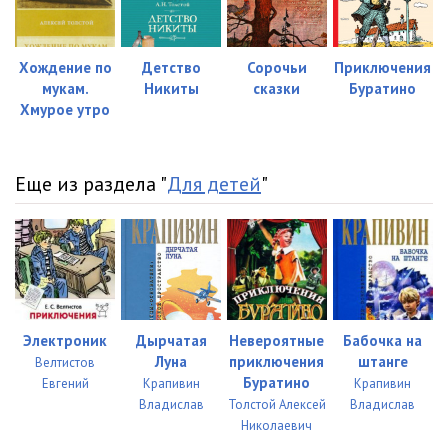
01_01_22
10:35
01_01_23
09:26
Хождение по
Детство
Сорочьи
Приключения
мукам.
Никиты
сказки
Буратино
01_01_24
06:32
Хмурое утро
01_01_25
07:44
01_01_26
11:27
Еще из раздела "
Для детей
"
01_01_27
10:18
01_01_28
04:25
01_01_29
12:15
01_01_30
06:19
Электроник
Дырчатая
Невероятные
Бабочка на
Луна
приключения
штанге
Велтистов
Буратино
Евгений
Крапивин
Крапивин
Владислав
Толстой Алексей
Владислав
Николаевич