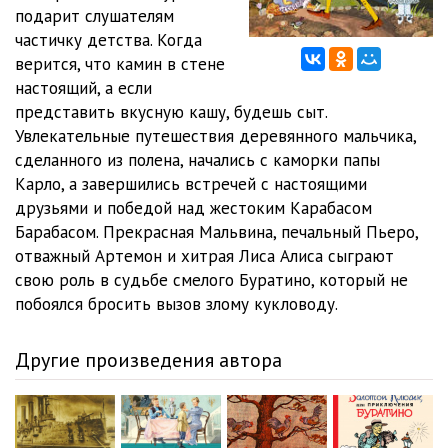
подарит слушателям
01_01_11
04:59
частичку детства. Когда
верится, что камин в стене
01_01_12
05:11
настоящий, а если
01_01_13
03:19
представить вкусную кашу, будешь сыт.
Увлекательные путешествия деревянного мальчика,
01_01_14
06:58
сделанного из полена, начались с каморки папы
Карло, а завершились встречей с настоящими
01_01_15
07:30
друзьями и победой над жестоким Карабасом
01_01_16
08:00
Барабасом. Прекрасная Мальвина, печальный Пьеро,
отважный Артемон и хитрая Лиса Алиса сыграют
01_01_17
03:51
свою роль в судьбе смелого Буратино, который не
побоялся бросить вызов злому кукловоду.
01_01_18
07:51
01_01_19
04:07
Другие произведения автора
01_01_20
13:48
01_01_21
07:36