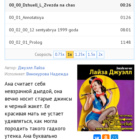
00_00_Dzhuell_L_Zvezda na chas
00:26
00_01_Annotatsiya
01:26
00_02_00_12 sentyabrya 1999 goda
08:01
00_02_01_Prolog
11:48
Скорость
0.75x
1x
1.25x
1.5x
2x
01_Avgust 2000 goda
22:18
02_Zvezda na chas
13:40
Автор:
Джуэлл Лайза
Исполняет:
Винокурова Надежда
03_Iyul 1988 goda
28:35
Ана считает себя
невзрачной дылдой, она
04_Zvezda na chas
26:44
вечно носит старые джинсы
05_Zvezda na chas
28:27
и черный жакет. Ее
красивая мать не устает
06_Zvezda na chas
05:48
удивляться, как могла
породить такого гадкого
07_Zvezda na chas
08:16
утенка. Ана буквально