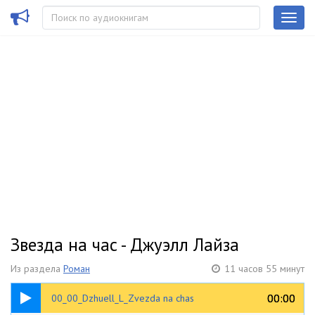
Звезда на час - Джуэлл Лайза
Из раздела
Роман
11 часов 55 минут
00:26
00:00
00:00
00_00_Dzhuell_L_Zvezda na chas