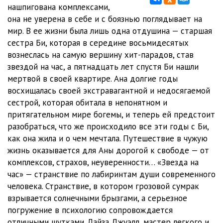
08_Zvezda na chas
19:57
нашпигована комплексами,
она не уверена в себе и с боязнью поглядывает на
09_Zvezda na chas
30:54
мир. В ее жизни была лишь одна отдушина — старшая
сестра Би, которая в середине восьмидесятых
10_Zvezda na chas
03:39
вознеслась на самую вершину хит-парадов, став
11_Zvezda na chas
22:22
звездой на час, а пятнадцать лет спустя Би нашли
мертвой в своей квартире. Ана долгие годы
12_Zvezda na chas
19:32
восхищалась своей экстравагантной и недосягаемой
сестрой, которая обитала в непонятном и
13_Zvezda na chas
11:34
притягательном мире богемы, и теперь ей предстоит
14_Zvezda na chas
07:21
разобраться, что же происходило все эти годы с Би,
как она жила и о чем мечтала. Путешествие в чужую
15_Zvezda na chas
28:19
жизнь оказывается для Аны дорогой к свободе — от
комплексов, страхов, неуверенности… «Звезда на
16_Zvezda na chas
02:48
час» — странствие по лабиринтам души современного
17_Zvezda na chas
14:54
человека. Странствие, в котором грозовой сумрак
взрывается солнечными брызгами, а серьезное
18_Zvezda na chas
16:42
погружение в психологию сопровождается
отличными шутками. Лайза Джуэлл, мастер легкого и