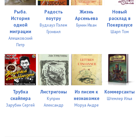
31_Zvezda na chas
09:31
Рыба.
Радость
Жизнь
Новый
История
поутру
Арсеньева
расклад в
32_Zvezda na chas
17:19
одной
Покерхаусе
Вудхауз Пэлем
Бунин Иван
миграции
Грэнвил
Шарп Том
33_Zvezda na chas
09:11
Алешковский
Петр
34_Zvezda na chas
20:09
35_Zvezda na chas
24:40
36_Zvezda na chas
09:52
37_Zvezda na chas
09:04
Трубка
Листригоны
Из писем к
Коммерсанты
38_Zvezda na chas
04:10
снайпера
незнакомке
Куприн
Штемлер Илья
Зарубин Сергей
Александр
Моруа Андре
39_Zvezda na chas
09:17
40_Zvezda na chas
12:05
41_Zvezda na chas
15:58