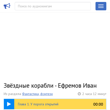
Звёздные корабли - Ефремов Иван
Из раздела
Фантастика, фэнтези
2 часа 12 минут
40:32
00:00
00:00
Глава 1. У порога открытий