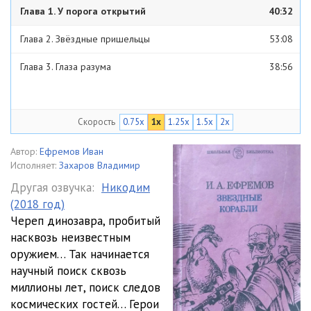
Глава 1. У порога открытий
40:32
Глава 2. Звёздные пришельцы
53:08
Глава 3. Глаза разума
38:56
Скорость
0.75x
1x
1.25x
1.5x
2x
Автор:
Ефремов Иван
Исполняет:
Захаров Владимир
Другая озвучка:
Никодим
(2018 год)
Череп динозавра, пробитый
насквозь неизвестным
оружием… Так начинается
научный поиск сквозь
миллионы лет, поиск следов
космических гостей… Герои