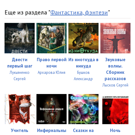
Еще из раздела "
Фантастика, фэнтези
"
Двести
Право первой
Из ниоткуда в
Звуковые
первый шаг
ночи
никуда
волны.
Сборник
Лукьяненко
Архарова Юлия
Бушков
рассказов
Сергей
Александр
Лысков Сергей
Учитель
Инфернальны
Сказки на
Ночь