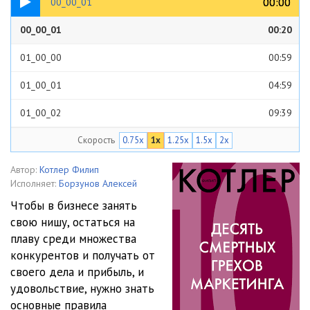
00:00
00:00
00_00_01
00_00_01
00:20
01_00_00
00:59
01_00_01
04:59
01_00_02
09:39
Скорость
0.75x
1x
1.25x
1.5x
2x
01_01_01
09:05
01_01_02
07:35
Автор:
Котлер Филип
Исполняет:
Борзунов Алексей
01_01_03
05:12
Чтобы в бизнесе занять
свою нишу, остаться на
01_02_01
09:52
плаву среди множества
01_02_02
09:44
конкурентов и получать от
своего дела и прибыль, и
01_03_01
05:37
удовольствие, нужно знать
основные правила
01_03_02
05:46