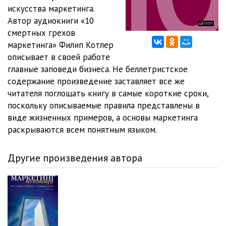
искусства маркетинга.
01_04_01
06:51
Автор аудиокниги «10
смертных грехов
01_04_02
03:47
маркетинга» Филип Котлер
описывает в своей работе
01_05_01
06:58
главные заповеди бизнеса. Не беллетристское
01_05_02
06:44
содержание произведение заставляет все же
читателя поглощать книгу в самые короткие сроки,
01_06_01
08:12
поскольку описываемые правила представлены в
виде жизненных примеров, а основы маркетинга
01_07_01
09:22
раскрываются всем понятным языком.
01_08_01
08:37
Другие произведения автора
01_08_02
07:44
01_08_03
04:55
01_09_01
04:53
01_09_02
09:44