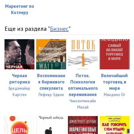
Маркетинг по
01_09_03
07:14
Котлеру
01_09_04
09:53
Еще из раздела "
Бизнес
"
01_09_05
07:25
01_10_01
10:20
01_10_02
07:26
01_11_01
02:03
Черная
Воспоминани
Поток.
Величайший
01_11_02
02:08
риторика
я биржевого
Психология
торговец в
спекулянта
оптимального
мире
Бредемайер
переживания
Карстен
Лефевр Эдвин
Мандино Ог
Чиксентмихайи
Михай