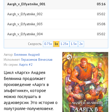
Aargh_v_Elfyatnike_001
05:16
Aargh_v_Elfyatnike_002
05:02
Aargh_v_Elfyatnike_003
05:08
Aargh_v_Elfyatnike_004
05:02
Скорость
0.75x
1x
1.25x
1.5x
2x
Aargh_v_Elfyatnike_005
05:02
Aargh_v_Elfyatnike_006
05:03
Автор:
Белянин Андрей
Исполняет:
Герасимов Вячеслав
Aargh_v_Elfyatnike_007
05:19
Из серии:
Ааргх #2
Цикл «Ааргх» Андрея
Aargh_v_Elfyatnike_008
05:07
Белянина продолжает
произведение «Ааргх в
Aargh_v_Elfyatnike_009
05:04
эльфятнике», которое
Aargh_v_Elfyatnike_010
05:03
можно послушать в
аудиоверсии. Это история о
Aargh_v_Elfyatnike_011
05:03
полутролле-получеловеке.