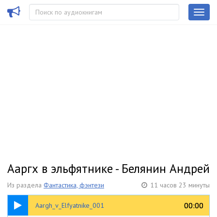
Ааргх в эльфятнике - Белянин Андрей
Из раздела
Фантастика, фэнтези
11 часов 23 минуты
05:16
00:00
00:00
Aargh_v_Elfyatnike_001