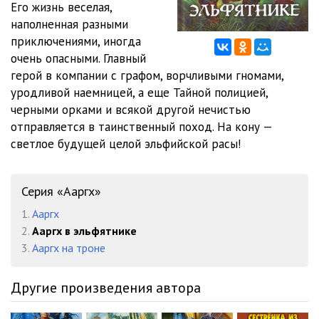
Его жизнь веселая,
Aargh_v_Elfyatnike_012
05:14
наполненная разными
Aargh_v_Elfyatnike_013
05:15
приключениями, иногда
очень опасными. Главный
Aargh_v_Elfyatnike_014
05:04
герой в компании с графом, ворчливыми гномами,
уродливой наемницей, а еще Тайной полицией,
Aargh_v_Elfyatnike_015
05:03
черными орками и всякой другой нечистью
Aargh_v_Elfyatnike_016
05:07
отправляется в таинственный поход. На кону —
светлое будущей целой эльфийской расы!
Aargh_v_Elfyatnike_017
05:17
Aargh_v_Elfyatnike_018
05:14
Серия «Ааргх»
Aargh_v_Elfyatnike_019
05:01
1.
Ааргх
2.
Ааргх в эльфятнике
Aargh_v_Elfyatnike_020
05:06
3.
Ааргх на троне
Aargh_v_Elfyatnike_021
05:04
Другие произведения автора
Aargh_v_Elfyatnike_022
05:04