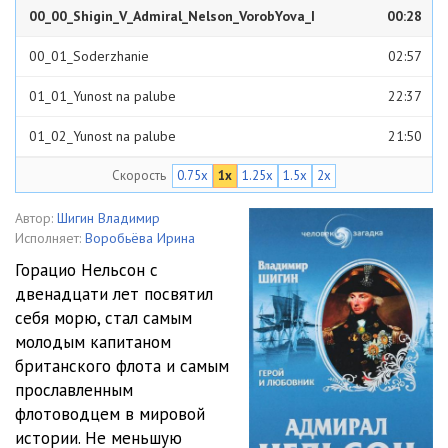
00_00_Shigin_V_Admiral_Nelson_VorobYova_I
00:28
00_01_Soderzhanie
02:57
01_01_Yunost na palube
22:37
01_02_Yunost na palube
21:50
Скорость
0.75x
1x
1.25x
1.5x
2x
01_03_Yunost na palube
21:15
02_01_Ot leytenanta do kapitana
20:47
Автор:
Шигин Владимир
Исполняет:
Воробьёва Ирина
02_02_Ot leytenanta do kapitana
25:18
Горацио Нельсон с
двенадцати лет посвятил
02_03_Ot leytenanta do kapitana
24:10
себя морю, стал самым
03_01_V vodah Vest-Indii
29:53
молодым капитаном
британского флота и самым
03_02_V vodah Vest-Indii
28:57
прославленным
флотоводцем в мировой
04_Lyubov i zhenitba
28:06
истории. Не меньшую