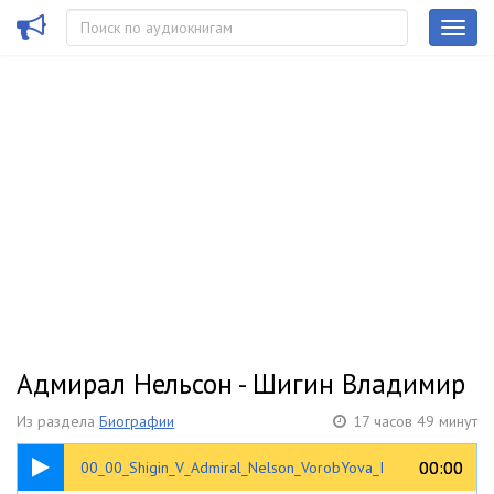
Адмирал Нельсон - Шигин Владимир
Из раздела
Биографии
17 часов 49 минут
00:28
00:00
00:00
00_00_Shigin_V_Admiral_Nelson_VorobYova_I