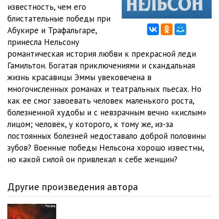
05_01_Gody zabveniya
23:19
известность, чем его
блистательные победы при
05_02_Gody zabveniya
23:06
Абукире и Трафальгаре,
принесла Нельсону
06_01_Kapitan «Agamemnona»
20:14
романтическая история любви к прекрасной леди
06_02_Kapitan «Agamemnona»
23:09
Гамильтон. Богатая приключениями и скандальная
жизнь красавицы Эммы увековечена в
07_01_Na rumbah Sredizemnogo morya
24:24
многочисленных романах и театральных пьесах. Но
как ее смог завоевать человек маленького роста,
07_02_Na rumbah Sredizemnogo morya
23:11
болезненной худобы и с невзрачным вечно «кислым»
08_01_Srazhenie pri Sent-Vinsente i pervaya slava
21:18
лицом; человек, у которого, к тому же, из-за
постоянных болезней недоставало доброй половины
08_02_Srazhenie pri Sent-Vinsente i pervaya slava
23:33
зубов? Военные победы Нельсона хорошо известны,
но какой силой он привлекал к себе женщин?
09_01_Drama pri Tenerife
27:12
09_02_Drama pri Tenerife
28:08
Другие произведения автора
10_01_Kontr-admiral sinego flaga
23:18