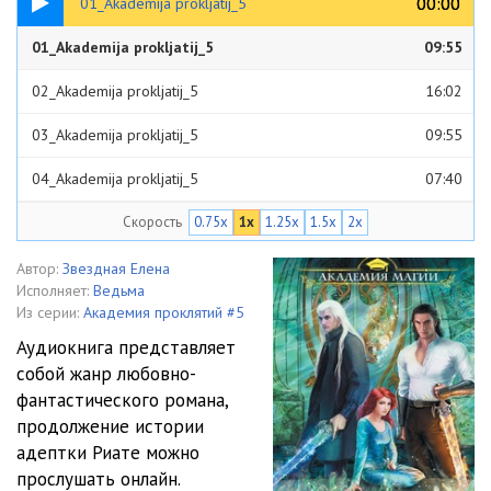
00:00
00:00
01_Akademija prokljatij_5
01_Akademija prokljatij_5
09:55
02_Akademija prokljatij_5
16:02
03_Akademija prokljatij_5
09:55
04_Akademija prokljatij_5
07:40
Скорость
0.75x
1x
1.25x
1.5x
2x
05_Akademija prokljatij_5
08:51
06_Akademija prokljatij_5
07:49
Автор:
Звездная Елена
Исполняет:
Ведьма
07_Akademija prokljatij_5
11:41
Из серии:
Академия проклятий #5
Аудиокнига представляет
08_Akademija prokljatij_5
09:22
собой жанр любовно-
фантастического романа,
09_Akademija prokljatij_5
08:45
продолжение истории
10_Akademija prokljatij_5
09:31
адептки Риате можно
прослушать онлайн.
11_Akademija prokljatij_5
10:05