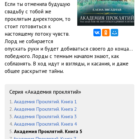
Если ты отменила будущую
свадьбу с тобой же
12_Akademija prokljatij_5
10:07
проклятым директором, то
13_Akademija prokljatij_5
11:45
стоит готовиться к
настоящему потоку чувств.
14_Akademija prokljatij_5
12:20
Лорд не собирается
опускать руки и будет добиваться своего до конца…
15_Akademija prokljatij_5
10:56
победного. Лорды с темным началом знают, как
16_Akademija prokljatij_5
09:48
соблазнять. В ход идут и взгляды, и касания, и даже
общее раскрытие тайны.
17_Akademija prokljatij_5
09:56
18_Akademija prokljatij_5
09:35
Серия «Академия проклятий»
19_Akademija prokljatij_5
12:01
1.
Академия Проклятий. Книга 1
2.
Академия Проклятий. Книга 2
20_Akademija prokljatij_5
12:16
3.
Академия Проклятий. Книга 3
21_Akademija prokljatij_5
11:56
4.
Академия Проклятий. Книга 4
5.
Академия Проклятий. Книга 5
22_Akademija prokljatij_5
09:23
7.
Академия Проклятий. Книга 7