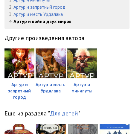
2.
Артур и запретный город
3.
Артур и месть Урдалака
4.
Артур и война двух миров
Другие произведения автора
Артур и
Артур и месть
Артур и
запретный
Урдалака
минипуты
город
Еще из раздела "
Для детей
"