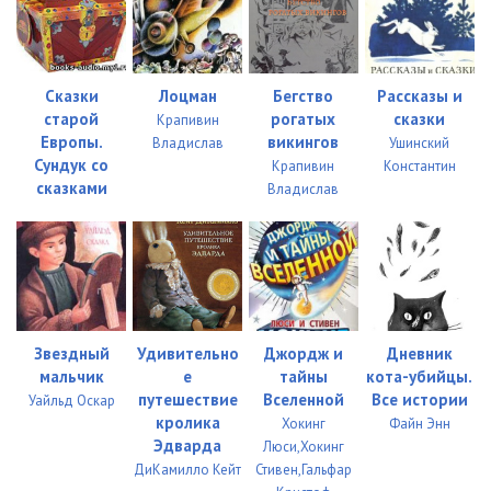
Сказки
Лоцман
Бегство
Рассказы и
старой
рогатых
сказки
Крапивин
Европы.
викингов
Владислав
Ушинский
Сундук со
Крапивин
Константин
сказками
Владислав
Звездный
Удивительно
Джордж и
Дневник
мальчик
е
тайны
кота-убийцы.
путешествие
Вселенной
Все истории
Уайльд Оскар
кролика
Хокинг
Файн Энн
Эдварда
Люси,Хокинг
ДиКамилло Кейт
Стивен,Гальфар