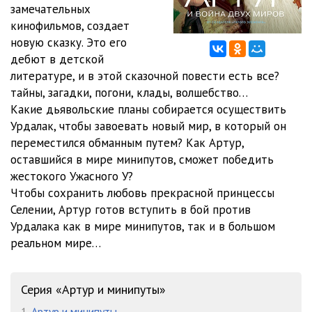
замечательных
кинофильмов, создает
11 Artur i voyna dvuh mirov
24:34
новую сказку. Это его
12 Artur i voyna dvuh mirov
24:42
дебют в детской
литературе, и в этой сказочной повести есть все?
13 Artur i voyna dvuh mirov
23:40
тайны, загадки, погони, клады, волшебство…
Какие дьявольские планы собирается осуществить
14 Artur i voyna dvuh mirov
34:38
Урдалак, чтобы завоевать новый мир, в который он
15 Artur i voyna dvuh mirov
25:48
переместился обманным путем? Как Артур,
оставшийся в мире минипутов, сможет победить
16 Artur i voyna dvuh mirov
27:02
жестокого Ужасного У?
Чтобы сохранить любовь прекрасной принцессы
17 Artur i voyna dvuh mirov
17:56
Селении, Артур готов вступить в бой против
18 Artur i voyna dvuh mirov
18:36
Урдалака как в мире минипутов, так и в большом
реальном мире…
19 Artur i voyna dvuh mirov
14:30
20 Artur i voyna dvuh mirov
14:22
Серия «Артур и минипуты»
1.
Артур и минипуты