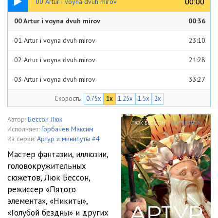
00:00
00:00
00 Artur i voyna dvuh mirov
00 Artur i voyna dvuh mirov
00:36
01 Artur i voyna dvuh mirov
23:10
02 Artur i voyna dvuh mirov
21:28
03 Artur i voyna dvuh mirov
33:27
Скорость
0.75x
1x
1.25x
1.5x
2x
04 Artur i voyna dvuh mirov
31:24
05 Artur i voyna dvuh mirov
26:39
Автор:
Бессон Люк
Исполняет:
Горбачев Максим
06 Artur i voyna dvuh mirov
27:18
Из серии:
Артур и минипуты #4
Мастер фантазии, иллюзии,
07 Artur i voyna dvuh mirov
20:53
головокружительных
сюжетов, Люк Бессон,
08 Artur i voyna dvuh mirov
31:52
режиссер «Пятого
09 Artur i voyna dvuh mirov
23:11
элемента», «Никиты»,
«Голубой бездны» и других
10 Artur i voyna dvuh mirov
24:47