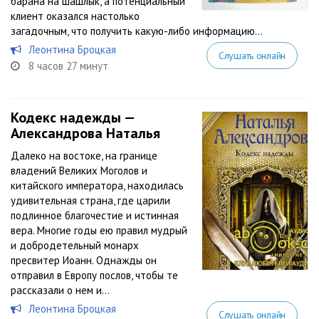
барана на шашлык, а потенциальный
клиент оказался настолько
загадочным, что получить какую-либо информацию...
Леонтина Броцкая
Слушать онлайн
8 часов 27 минут
Кодекс надежды —
Александрова Наталья
Далеко на востоке, на границе
владений Великих Моголов и
китайского императора, находилась
удивительная страна, где царили
подлинное благочестие и истинная
вера. Многие годы ею правил мудрый
и добродетельный монарх
пресвитер Иоанн. Однажды он
отправил в Европу послов, чтобы те
рассказали о нем и...
Леонтина Броцкая
Слушать онлайн