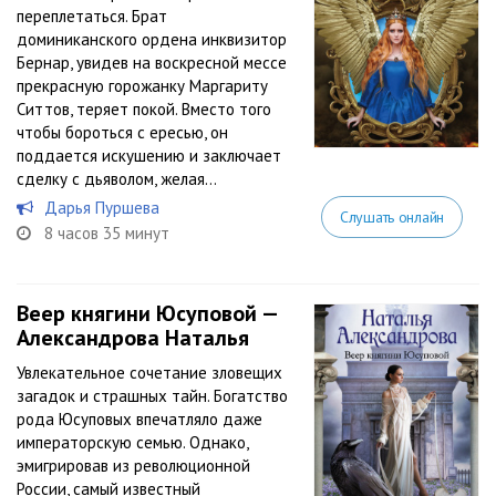
переплетаться. Брат
доминиканского ордена инквизитор
Бернар, увидев на воскресной мессе
прекрасную горожанку Маргариту
Ситтов, теряет покой. Вместо того
чтобы бороться с ересью, он
поддается искушению и заключает
сделку с дьяволом, желая...
Дарья Пуршева
Слушать онлайн
8 часов 35 минут
Веер княгини Юсуповой —
Александрова Наталья
Увлекательное сочетание зловещих
загадок и страшных тайн. Богатство
рода Юсуповых впечатляло даже
императорскую семью. Однако,
эмигрировав из революционной
России, самый известный