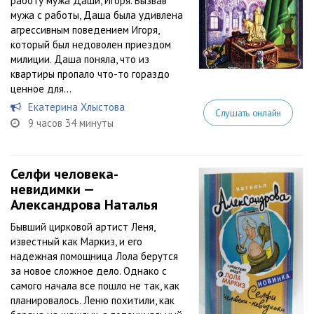
работу мужа Даши, Игоря. Вызвав
мужа с работы, Даша была удивлена
агрессивным поведением Игоря,
который был недоволен приездом
милиции. Даша поняла, что из
квартиры пропало что-то гораздо
ценное для...
Екатерина Хлыстова
Слушать онлайн
9 часов 34 минуты
Селфи человека-
невидимки —
Александрова Наталья
Бывший цирковой артист Леня,
известный как Маркиз, и его
надежная помощница Лола берутся
за новое сложное дело. Однако с
самого начала все пошло не так, как
планировалось. Леню похитили, как