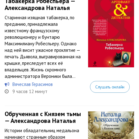
Табакерка Робеспьера —
Александрова Наталья
Старинная изящная табакерка, по
преданию, принадлежала
известному французскому
революционеру и бунтарю
Максимилиану Робеспьеру. Однако
над ней висит ужасное проклятие —
печать Дьявола, выгравированная на
крышке, преследует всех её
владельцев. Жизнь скромного
администратора Вероники была...
Вячеслав Герасимов
Слушать онлайн
9 часов 12 минут
Обрученная с Князем тьмы
— Александрова Наталья
Истории обладательниц медальона
начинают странным образом