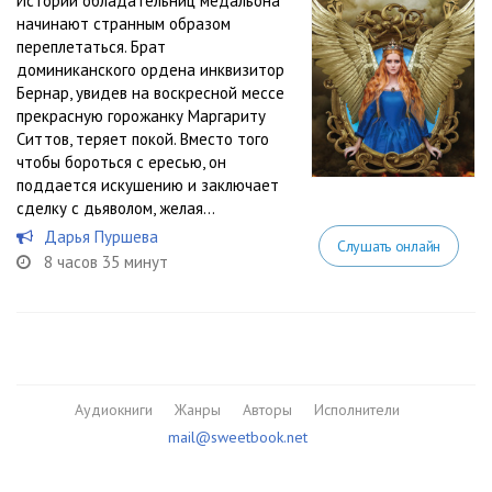
Истории обладательниц медальона
начинают странным образом
переплетаться. Брат
доминиканского ордена инквизитор
Бернар, увидев на воскресной мессе
прекрасную горожанку Маргариту
Ситтов, теряет покой. Вместо того
чтобы бороться с ересью, он
поддается искушению и заключает
сделку с дьяволом, желая...
Дарья Пуршева
Слушать онлайн
8 часов 35 минут
Аудиокниги
Жанры
Авторы
Исполнители
mail@sweetbook.net