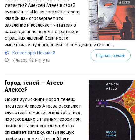
детектив? Алексей Атеев в своей
аудиокниге «Новая загадка старого
кладбища» опровергает это
заявление и вовлекает читателя в
расследование череды странных и
страшных явлений. Если место
имеет славу дурного, значит, в нем действительно...
Ксеноморф Пожилой
Слушать онлайн
7 часов 42 минуты
Город теней — Атеев
Алексей
Сюжет аудиокниги «Город теней»
писателя Алексея Атеева расскажет
слушателю о мистических событиях,
происходящих с главным героем при
поисках старинного клада. Автор
описывает загадку, связывающую
зомби из времен Древней Руси,