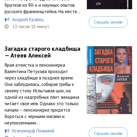
братков из 90-х и научных опытов
русского франкенштейна. На месте...
Андрей Кравец
Слушать онлайн
13 часов 16 минут
Загадка старого кладбища
— Атеев Алексей
Ярая атеистка и пенсионерка
Валентина Петухова проходит
через кладбище в позднее время.
Она заблудилась, собирая грибы к
своему столу. Испытывая шок, на
одной из надгробных плит женщина
читает свое имя. Однако это только
начало – пенсионерке придется
бороться с черными магами и
неупокоенными...
Ксеноморф Пожилой
Слушать онлайн