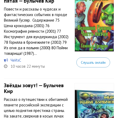
пятая — Булычев Кир
Повести и рассказы о чудесах и
фантастических событиях в городе
Великий Гусляр. Содержание 75
Цена крокодила (2001) 76
Космография ревности (2001) 77
Инструмент для вундеркинда (2002)
78 Горилла в бронежилете (2002) 79
Из огня да в полымя (2000) 80 Пойми
товарища! (1987)...
ЧеИзС
Слушать онлайн
10 часов 22 минуты
Звёзды зовут! — Булычев
Кир
Рассказ о путешествии к обитаемой
планете российской экспедиции с
целью поднятия престижа страны.
На закате, сверкнув в косых лучах