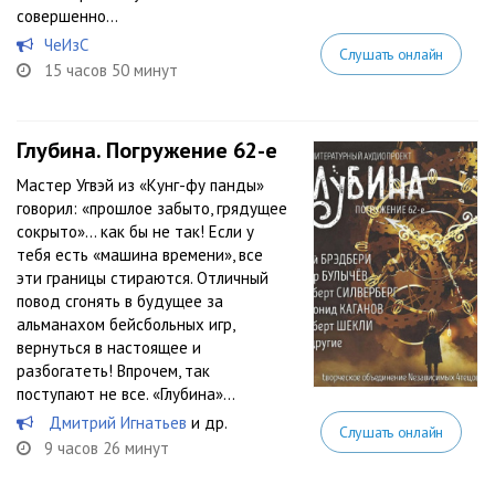
совершенно...
ЧеИзС
Слушать онлайн
15 часов 50 минут
Глубина. Погружение 62-е
Мастер Угвэй из «Кунг-фу панды»
говорил: «прошлое забыто, грядущее
сокрыто»… как бы не так! Если у
тебя есть «машина времени», все
эти границы стираются. Отличный
повод сгонять в будущее за
альманахом бейсбольных игр,
вернуться в настоящее и
разбогатеть! Впрочем, так
поступают не все. «Глубина»...
Дмитрий Игнатьев
и др.
Слушать онлайн
9 часов 26 минут