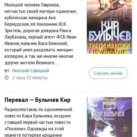
Молодой человек Гаврилов,
несчастье своей матери-одиночки,
кубическая женщина Аня
Бермудская, её поклонник Ю.К.
Зритель, дорогая девушка Раиса
Лаубазанц, черный агент ФСБ Иван
Иванов, мальчик Вася Блянский,
который умел раздевать женщин
взглядом, а так же многие-многие
другие жители Великого...
Николай Савицкий
Слушать онлайн
2 часа 52 минуты
Перевал — Булычев Кир
Радиоспектакль по одноименной
повести Кира Булычева, позднее
ставшей первой частью повести
«Поселок». Однажды на этой
планете потерпел крушение