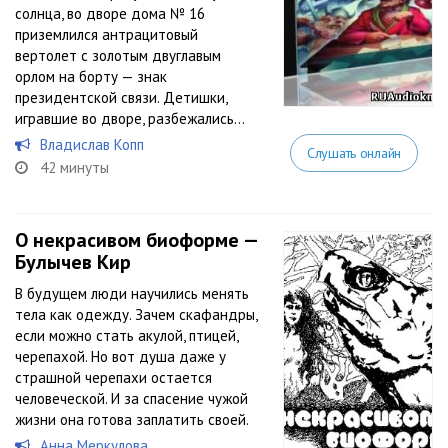
солнца, во дворе дома № 16
приземлился антрацитовый
вертолет с золотым двуглавым
орлом на борту — знак
президентской связи. Детишки,
игравшие во дворе, разбежались...
Владислав Копп
Слушать онлайн
42 минуты
О некрасивом биоформе —
Булычев Кир
В будущем люди научились менять
тела как одежду. Зачем скафандры,
если можно стать акулой, птицей,
черепахой. Но вот душа даже у
страшной черепахи остается
человеческой. И за спасение чужой
жизни она готова заплатить своей.
Анна Меркулова