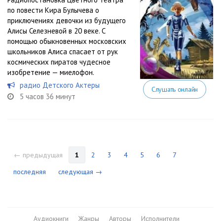
по повести Кира Булычева о
приключениях девочки из будущего
Алисы Селезневой в 20 веке. С
помощью обыкновенных московских
школьников Алиса спасает от рук
космических пиратов чудесное
изобретение — миелофон.
радио Детского Актеры
Слушать онлайн
5 часов 36 минут
← предыдущая
1
2
3
4
5
6
7
последняя
следующая →
Аудиокниги
Жанры
Авторы
Исполнители