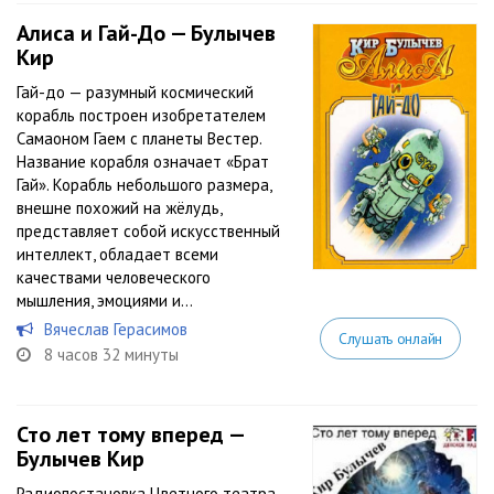
Алиса и Гай-До — Булычев
Кир
Гай-до — разумный космический
корабль построен изобретателем
Самаоном Гаем с планеты Вестер.
Название корабля означает «Брат
Гай». Корабль небольшого размера,
внешне похожий на жёлудь,
представляет собой искусственный
интеллект, обладает всеми
качествами человеческого
мышления, эмоциями и...
Вячеслав Герасимов
Слушать онлайн
8 часов 32 минуты
Сто лет тому вперед —
Булычев Кир
Радиопостановка Цветного театра