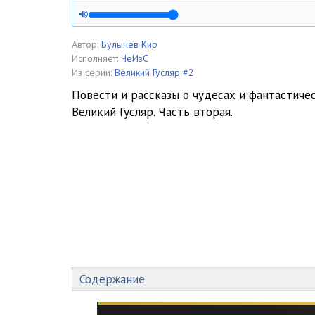
0016 Ответное чувство
0017 Кладезь мудрости
Автор:
Булычев Кир
Исполняет:
ЧеИзС
0018 Надо помочь
Из серии:
Великий Гусляр #2
Повести и рассказы о чудесах и фантастиче
0019 Разум в плену
Великий Гусляр. Часть вторая.
0020 Родимые пятна
0021 Соблазн
0022 Технология рассказа
0023 Повесть о контакте
0024 О любви к бессловесным тварям
0025 Паровоз для царя
Содержание
0026 Связи личного характера