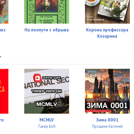
акс
На полпути с обрыва
Корона профессора
Козарина
"
го
MCMLV
Зима 0001
Такер Боб
Прошкин Евгений