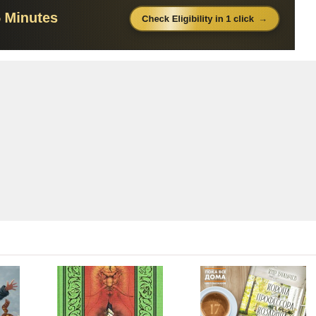
19:58
17:29
09:56
42:50
22:31
15:35
2:05:02
4:54:02