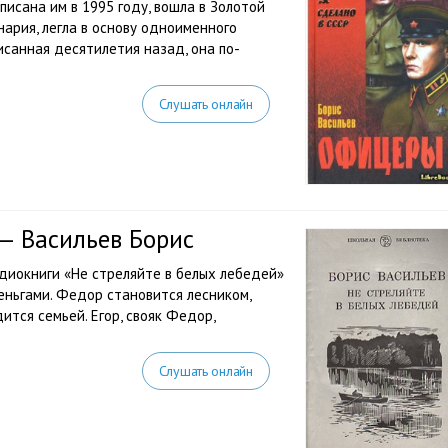
исана им в 1995 году, вошла в Золотой
нария, легла в основу одноименного
санная десятилетия назад, она по-
Слушать онлайн
 — Васильев Борис
удиокниги «Не стреляйте в белых лебедей»
деньгами. Федор становится лесником,
ится семьей. Егор, свояк Федор,
Слушать онлайн