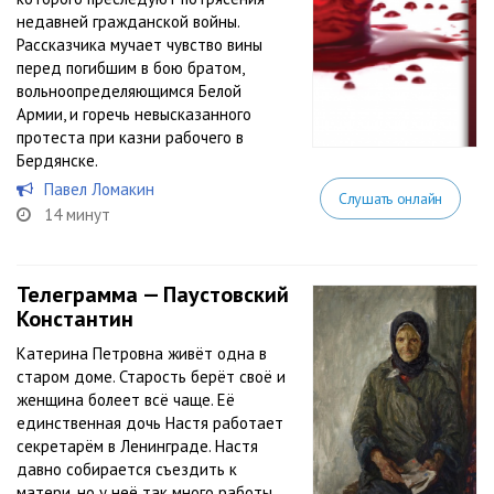
недавней гражданской войны.
Рассказчика мучает чувство вины
перед погибшим в бою братом,
вольноопределяющимся Белой
Армии, и горечь невысказанного
протеста при казни рабочего в
Бердянске.
Павел Ломакин
Слушать онлайн
14 минут
Телеграмма — Паустовский
Константин
Катерина Петровна живёт одна в
старом доме. Старость берёт своё и
женщина болеет всё чаще. Её
единственная дочь Настя работает
секретарём в Ленинграде. Настя
давно собирается съездить к
матери, но у неё так много работы...