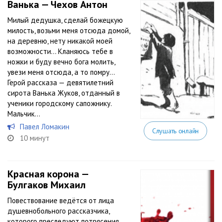
Ванька — Чехов Антон
Милый дедушка, сделай божецкую
милость, возьми меня отсюда домой,
на деревню, нету никакой моей
возможности… Кланяюсь тебе в
ножки и буду вечно бога молить,
увези меня отсюда, а то помру…
Герой рассказа — девятилетний
сирота Ванька Жуков, отданный в
ученики городскому сапожнику.
Мальчик...
Павел Ломакин
Слушать онлайн
10 минут
Красная корона —
Булгаков Михаил
Повествование ведётся от лица
душевнобольного рассказчика,
которого преследуют потрясения