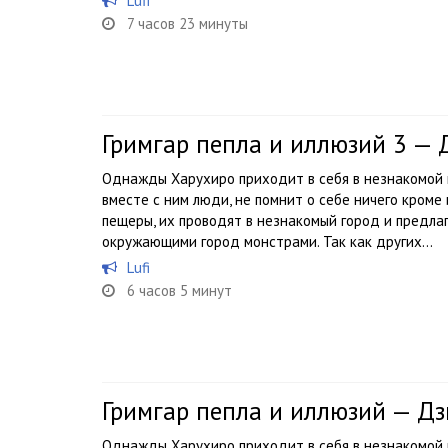
Lufi
7 часов 23 минуты
Гримгар пепла и иллюзий 3 —
Однажды Харухиро приходит в себя в незнакомой п
вместе с ним люди, не помнит о себе ничего кроме
пещеры, их проводят в незнакомый город и предл
окружающими город монстрами. Так как других...
Lufi
6 часов 5 минут
Гримгар пепла и иллюзий — Д
Однажды Харухиро приходит в себя в незнакомой п