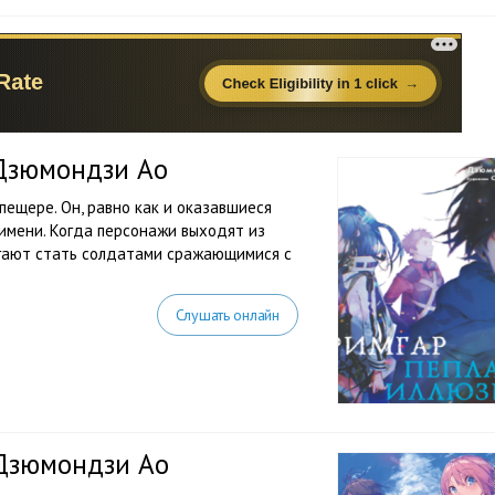
 Дзюмондзи Ао
ещере. Он, равно как и оказавшиеся
 имени. Когда персонажи выходят из
агают стать солдатами сражающимися с
Слушать онлайн
 Дзюмондзи Ао