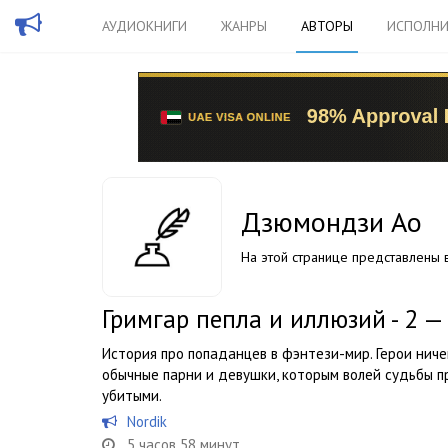
АУДИОКНИГИ
ЖАНРЫ
АВТОРЫ
ИСПОЛНИ
Дзюмондзи Ао
На этой странице представлены в
Гримгар пепла и иллюзий - 2 
История про попаданцев в фэнтези-мир. Герои ниче
обычные парни и девушки, которым волей судьбы п
убитыми.
Nordik
5 часов 58 минут