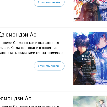
Слушать онлайн
 Дзюмондзи Ао
ещере. Он, равно как и оказавшиеся
 имени. Когда персонажи выходят из
агают стать солдатами сражающимися с
Слушать онлайн
зюмондзи Ао
ещере. Он, равно как и оказавшиеся