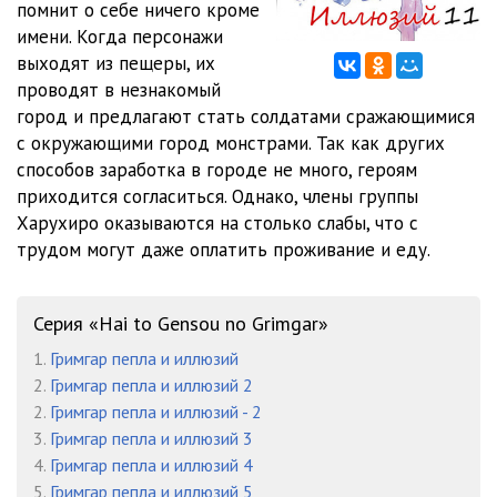
помнит о себе ничего кроме
имени. Когда персонажи
Глава 3 (6 из 9)
06:09
выходят из пещеры, их
Глава 3 (7 из 9)
06:19
проводят в незнакомый
город и предлагают стать солдатами сражающимися
Глава 3 (8 из 9)
06:05
с окружающими город монстрами. Так как других
способов заработка в городе не много, героям
Глава 3 (9 из 9)
06:47
приходится согласиться. Однако, члены группы
Глава 4 (1 из 13)
08:10
Харухиро оказываются на столько слабы, что с
трудом могут даже оплатить проживание и еду.
Глава 4 (2 из 13)
08:03
Глава 4 (3 из 13)
08:10
Серия «Hai to Gensou no Grimgar»
Глава 4 (4 из 13)
06:15
1.
Гримгар пепла и иллюзий
2.
Гримгар пепла и иллюзий 2
Глава 4 (5 из 13)
06:54
2.
Гримгар пепла и иллюзий - 2
3.
Гримгар пепла и иллюзий 3
Глава 4 (6 из 13)
07:07
4.
Гримгар пепла и иллюзий 4
Глава 4 (7 из 13)
07:30
5.
Гримгар пепла и иллюзий 5