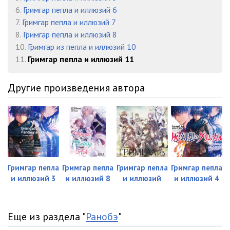
6.
Гримгар пепла и иллюзий 6
Глава 4 (8 из 13)
09:26
7.
Гримгар пепла и иллюзий 7
8.
Гримгар пепла и иллюзий 8
Глава 4 (9 из 13)
06:19
10.
Гримгар из пепла и иллюзий 10
Глава 4 (10 из 13)
05:03
11.
Гримгар пепла и иллюзий 11
Глава 4 (11 из 13)
06:38
Другие произведения автора
Глава 4 (12 из 13)
07:24
Глава 4 (13 из 13)
04:38
Глава 5 (1 из 5)
06:58
Глава 5 (2 из 5)
06:44
Гримгар пепла
Гримгар пепла
Гримгар пепла
Гримгар пепла
Глава 5 (3 из 5)
06:55
и иллюзий 3
и иллюзий 8
и иллюзий
и иллюзий 4
Глава 5 (4 из 5)
06:12
Еще из раздела "
Ранобэ
"
Глава 5 (5 из 5)
07:10