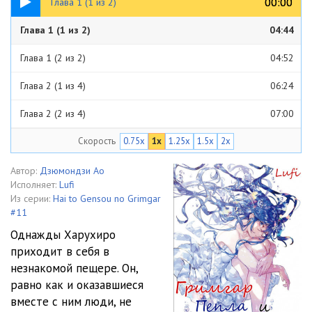
00:00
00:00
Глава 1 (1 из 2)
Глава 1 (1 из 2)
04:44
Глава 1 (2 из 2)
04:52
Глава 2 (1 из 4)
06:24
Глава 2 (2 из 4)
07:00
Скорость
0.75x
1x
1.25x
1.5x
2x
Глава 2 (3 из 4)
06:11
Глава 2 (4 из 4)
04:33
Автор:
Дзюмондзи Ао
Исполняет:
Lufi
Глава 3 (1 из 9)
05:39
Из серии:
Hai to Gensou no Grimgar
#11
Глава 3 (2 из 9)
06:50
Однажды Харухиро
приходит в себя в
Глава 3 (3 из 9)
05:57
незнакомой пещере. Он,
Глава 3 (4 из 9)
05:47
равно как и оказавшиеся
вместе с ним люди, не
Глава 3 (5 из 9)
06:54