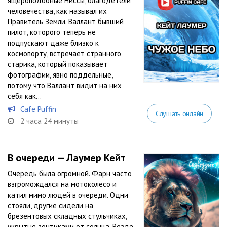
ящероподобные Ниссы, благодетели
человечества, как называл их
Правитель Земли. Валлант бывший
пилот, которого теперь не
подпускают даже близко к
космопорту, встречает странного
старика, который показывает
фотографии, явно поддельные,
потому что Валлант видит на них
себя как...
Cafe Puffin
Слушать онлайн
2 часа 24 минуты
В очереди — Лаумер Кейт
Очередь была огромной. Фарн часто
взгромождался на мотоколесо и
катил мимо людей в очереди. Одни
стояли, другие сидели на
брезентовых складных стульчиках,
укрытые зонтиками от солнца. Везде