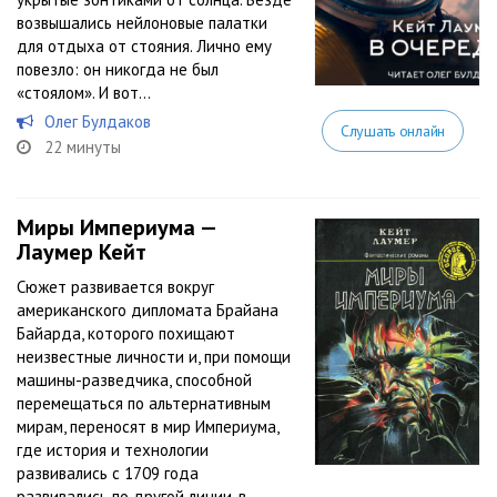
возвышались нейлоновые палатки
для отдыха от стояния. Лично ему
повезло: он никогда не был
«стоялом». И вот...
Олег Булдаков
Слушать онлайн
22 минуты
Миры Империума —
Лаумер Кейт
Сюжет развивается вокруг
американского дипломата Брайана
Байарда, которого похищают
неизвестные личности и, при помощи
машины-разведчика, способной
перемещаться по альтернативным
мирам, переносят в мир Империума,
где история и технологии
развивались с 1709 года
развивались по другой линии, в...