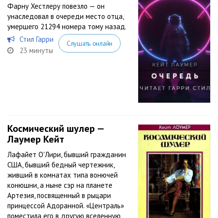
Фарну Хестлеру повезло — он
унаследовал в очереди место отца,
умершего 21294 номера тому назад.
Стил Гарри
Слушать онлайн
23 минуты
Космический шулер —
Лаумер Кейт
Лафайет О'Лири, бывший гражданин
США, бывший бедный чертежник,
живший в комнатах типа вонючей
конюшни, а ныне сэр на планете
Артезия, посвященный в рыцари
принцессой Адоранной. «Централь»
поместила его в другую вселенную,