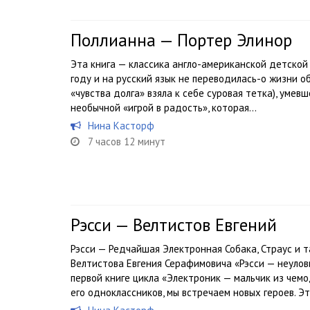
Поллианна — Портер Элинор
Эта книга — классика англо-американской детской
году и на русский язык не переводилась-о жизни о
«чувства долга» взяла к себе суровая тетка), умев
необычной «игрой в радость», которая...
Нина Касторф
7 часов 12 минут
Рэсси — Велтистов Евгений
Рэсси — Редчайшая Электронная Собака, Страус и т
Велтистова Евгения Серафимовича «Рэсси — неулов
первой книге цикла «Электроник — мальчик из чем
его одноклассников, мы встречаем новых героев. Это