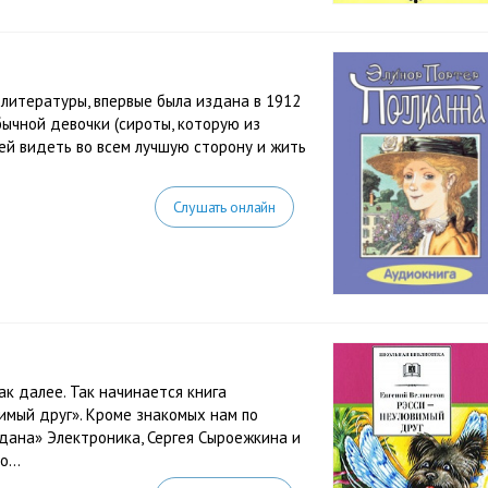
 литературы, впервые была издана в 1912
бычной девочки (сироты, которую из
шей видеть во всем лучшую сторону и жить
Слушать онлайн
ак далее. Так начинается книга
имый друг». Кроме знакомых нам по
одана» Электроника, Сергея Сыроежкина и
...