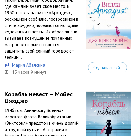
где каждый знает свое место. В
1950-е годы на вилле «Аркадия»,
роскошном особняке, построенном в
стиле ар-деко, поселяются молодые
художники и поэты. Их образ жизни
вызывает возмущение почтенных
матрон, которые пытаются
защитить свой сонный городок от
веяний...
Мария Абалкина
Слушать онлайн
15 часов 9 минут
Корабль невест — Мойес
Джоджо
1946 год. Авианосцу Военно-
морского флота Великобритании
«Виктория» предстоит очень долгий
и трудный путь из Австралии в
Англию. На его борту моряки и