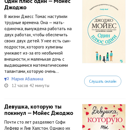
Один плюс один — Мойес
Джоджо
В жизни Джесс Томас наступили
трудные времена. Она — мать-
одиночка, вынуждена работать на
двух работах, чтобы обеспечить
своих двух детей. У нее есть сын-
подросток, которого хулиганы
унижают из-за его необычной
внешности, и маленькая дочь с
выдающимися математическими
талантами, которую очень...
Мария Абалкина
Слушать онлайн
12 часов 42 минуты
Девушка, которую ты
покинул — Мойес Джоджо
Почти сто лет разделяют Софи
Лефевр и Лив Халстон. Однако их