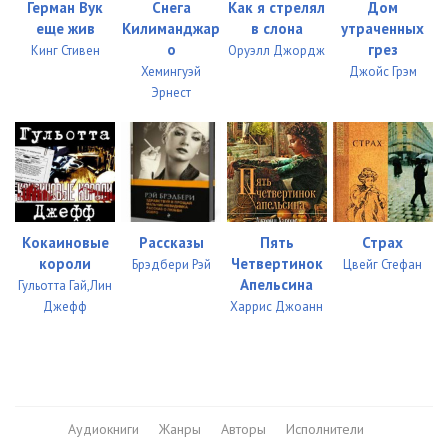
Герман Вук
Снега
Как я стрелял
Дом
еще жив
Килиманджар
в слона
утраченных
34_Nikki
05:23
о
грез
Кинг Стивен
Оруэлл Джордж
Хемингуэй
Джойс Грэм
35_Dzhess
18:30
Эрнест
36_Nikki
11:03
37_Dzhess
09:44
38_Ed
12:21
39_Ed
22:20
Кокаиновые
Рассказы
Пять
Страх
короли
Четвертинок
Брэдбери Рэй
Цвейг Стефан
40_Dzhess
16:39
Апельсина
Гульотта Гай,Лин
Джефф
Харрис Джоанн
41_Tanzi
04:27
Аудиокниги
Жанры
Авторы
Исполнители