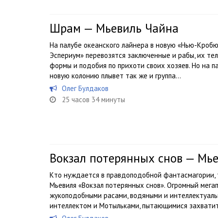
Шрам — Мьевиль Чайна
На палубе океанского лайнера в новую «Нью-Кроб
Эспериум» перевозятся заключенные и рабы, их те
формы и подобия по прихоти своих хозяев. Но на п
новую колонию плывет так же и группа...
Олег Булдаков
25 часов 34 минуты
Вокзал потерянных снов — Мь
Кто нуждается в правдоподобной фантасмагории, 
Мьевиля «Вокзал потерянных снов». Огромный мега
жукоподобными расами, водяными и интеллектуаль
интеллектом и Мотыльками, пытающимися захватить