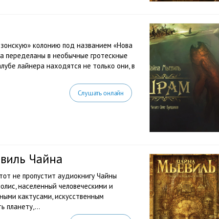
юзонскую» колонию под названием «Нова
ла переделаны в необычные гротескные
алубе лайнера находятся не только они, в
Слушать онлайн
евиль Чайна
тот не пропустит аудиокнигу Чайны
полис, населенный человеческими и
ными кактусами, искусственным
 планету,...