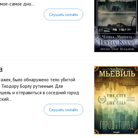
самое-самое дно…
Слушать онлайн
а
тажек, было обнаружено тело убитой
 Тиодору Борлу рутинным. Для
шель и отправиться в соседний город
кий...
Слушать онлайн