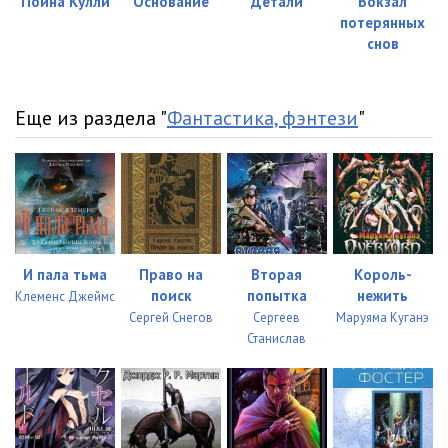
Пойна Кулли
Основание
Детали
Вокзал
потерянных
снов
Еще из раздела "
Фантастика, фэнтези
"
И пала тьма
Право на
Вторая
Король-
поиск
попытка
нежить
Клеменс Джеймс
Сергей Снегов
Сергеев
Маруяма Куганэ
Станислав