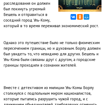
02_12
23:27
расследования он должен
был покинуть угрюмый
02_13
40:04
Бешель и отправиться в
соседний город Уль-Кому,
02_14
23:07
который в то время переживал экономический рост.
02_15
18:54
02_16
12:55
Однако это путешествие было не только физическим
пересечением границы, но и духовным. Борлу должен
02_17
18:02
был увидеть то, что невидимо для других. Бешель и
02_18
29:56
Уль-Кома были связаны друг с другом, а городские
границы проходили в сознании жителей.
02_19
20:41
02_20
21:21
02_21
21:54
Вместе с детективом из милиции Уль-Комы Борлу
столкнулся с подпольным миром националистов,
02_22
12:43
которые пытались разрушить чужой город, и с
движением объединителей, требовавших отменить