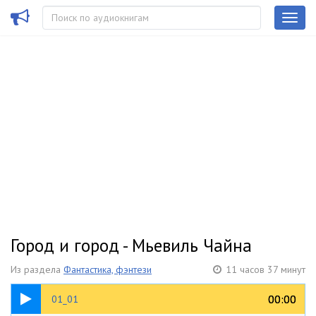
Город и город - Мьевиль Чайна
Из раздела
Фантастика, фэнтези
11 часов 37 минут
22:55
00:00
00:00
01_01