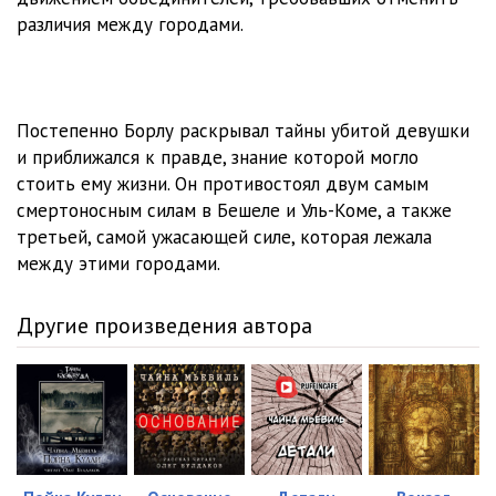
03_23
21:35
различия между городами.
03_24
13:22
03_25
29:45
Постепенно Борлу раскрывал тайны убитой девушки
03_26
21:30
и приближался к правде, знание которой могло
03_27
30:19
стоить ему жизни. Он противостоял двум самым
смертоносным силам в Бешеле и Уль-Коме, а также
03_28
36:37
третьей, самой ужасающей силе, которая лежала
между этими городами.
04_01
15:44
Другие произведения автора