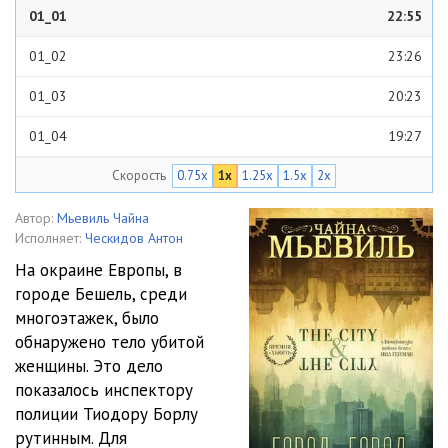
01_01
22:55
01_02
23:26
01_03
20:23
01_04
19:27
Скорость
0.75x
1x
1.25x
1.5x
2x
01_05
42:39
01_06
32:49
Автор:
Мьевиль Чайна
Исполняет:
Ческидов Антон
01_07
29:00
На окраине Европы, в
городе Бешель, среди
01_08
33:01
многоэтажек, было
01_09
17:39
обнаружено тело убитой
женщины. Это дело
01_10
25:25
показалось инспектору
полиции Тиодору Борлу
01_11
19:16
рутинным. Для