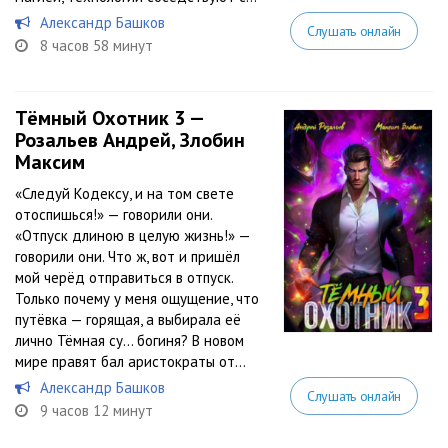
Александр Башков
Слушать онлайн
8 часов 58 минут
Тёмный Охотник 3 —
Розальев Андрей, Злобин
Максим
«Следуй Кодексу, и на том свете
отоспишься!» — говорили они.
«Отпуск длиною в целую жизнь!» —
говорили они. Что ж, вот и пришёл
мой черёд отправиться в отпуск.
Только почему у меня ощущение, что
путёвка — горящая, а выбирала её
лично Тёмная су… богиня? В новом
мире правят бал аристократы от...
Александр Башков
Слушать онлайн
9 часов 12 минут