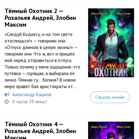
Тёмный Охотник 2 —
Розальев Андрей, Злобин
Максим
«Следуй Кодексу, и на том свете
отоспишься!» — говорили они.
«Отпуск длиною в целую жизнь!» —
говорили они. Что ж, вот и пришёл
мой черёд отправиться в отпуск.
Только почему у меня ощущение, что
путёвка — горящая, а выбирала её
лично Тёмная су… богиня? В новом
мире правят бал аристократы от...
Александр Башков
Слушать онлайн
8 часов 39 минут
Тёмный Охотник 4 —
Розальев Андрей, Злобин
Максим