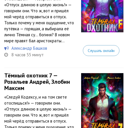
«Отпуск длиною в целую жизнь!» —
говорили они. Что ж, вот и пришёл
мой черёд отправиться в отпуск.
Только почему у меня ощущение, что
путёвка — горящая, а выбирала её
лично Тёмная су… богиня? В новом
мире правят бал аристократы...
Александр Башков
Слушать онлайн
8 часов 55 минут
Тёмный охотник 7 —
Розальев Андрей, Злобин
Максим
«Следуй Кодексу, и на том свете
отоспишься!» — говорили они.
«Отпуск длиною в целую жизнь!» —
говорили они. Что ж, вот и пришёл
мой черёд отправиться в отпуск.
Только почему у меня ощущение, что