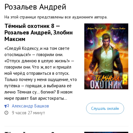
Розальев Андрей
На этой странице представлены все аудиокниги автора.
Тёмный охотник 8 —
Розальев Андрей, Злобин
Максим
«Следуй Кодексу, и на том свете
отоспишься!» — говорили они.
«Отпуск длиною в целую жизнь!» —
говорили они. Что ж, вот и пришёл
мой черёд отправиться в отпуск.
Только почему у меня ощущение, что
путёвка — горящая, а выбирала её
лично Тёмная су… богиня? В новом
мире правят бал аристократы...
Александр Башков
Слушать онлайн
9 часов 27 минут