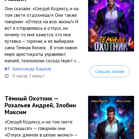
Они сказали: «Следуй Кодексу, и на
том свете отдохнешь!» Они также
говорили: «Отпуск на всю жизнь!» И
вот я отправляюсь в отпуск, но
почему-то мне кажется, что моя
путевка — горячая, и ее выбирала
сама Темная богиня… В этом новом
мире аристократы управляют
магией, технологии соседствуют с...
Александр Башков
Слушать онлайн
9 часов 7 минут
Тёмный Охотник —
Розальев Андрей, Злобин
Максим
«Следуй Кодексу, и на том свете
отоспишься!» — говорили они.
«Отпуск длиною в целую жизнь!» —