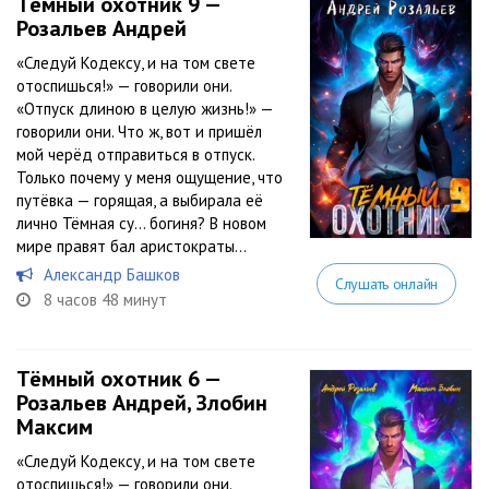
Тёмный охотник 9 —
Розальев Андрей
«Следуй Кодексу, и на том свете
отоспишься!» — говорили они.
«Отпуск длиною в целую жизнь!» —
говорили они. Что ж, вот и пришёл
мой черёд отправиться в отпуск.
Только почему у меня ощущение, что
путёвка — горящая, а выбирала её
лично Тёмная су… богиня? В новом
мире правят бал аристократы...
Александр Башков
Слушать онлайн
8 часов 48 минут
Тёмный охотник 6 —
Розальев Андрей, Злобин
Максим
«Следуй Кодексу, и на том свете
отоспишься!» — говорили они.