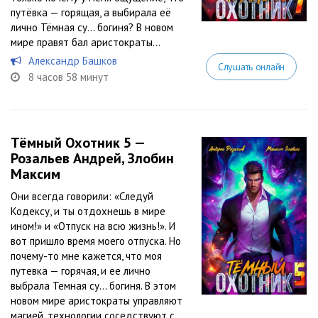
путёвка — горящая, а выбирала её
лично Тёмная су… богиня? В новом
мире правят бал аристократы...
Александр Башков
Слушать онлайн
8 часов 58 минут
Тёмный Охотник 5 —
Розальев Андрей, Злобин
Максим
Они всегда говорили: «Следуй
Кодексу, и ты отдохнешь в мире
ином!» и «Отпуск на всю жизнь!». И
вот пришло время моего отпуска. Но
почему-то мне кажется, что моя
путевка — горячая, и ее лично
выбрала Темная су… богиня. В этом
новом мире аристократы управляют
магией, технологии соседствуют с...