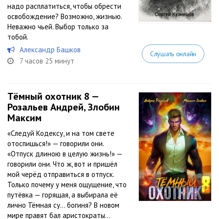
надо расплатиться, чтобы обрести
освобождение? Возможно, жизнью.
Неважно чьей. Выбор только за
тобой.
Александр Башков
Слушать онлайн
7 часов 25 минут
Тёмный охотник 8 —
Розальев Андрей, Злобин
Максим
«Следуй Кодексу, и на том свете
отоспишься!» — говорили они.
«Отпуск длиною в целую жизнь!» —
говорили они. Что ж, вот и пришёл
мой черёд отправиться в отпуск.
Только почему у меня ощущение, что
путёвка — горящая, а выбирала её
лично Тёмная су… богиня? В новом
мире правят бал аристократы...