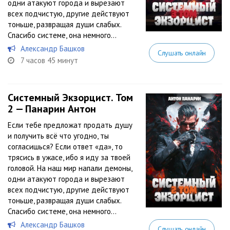
одни атакуют города и вырезают
всех подчистую, другие действуют
тоньше, развращая души слабых.
Спасибо системе, она немного...
Александр Башков
Слушать онлайн
7 часов 45 минут
Системный Экзорцист. Том
2 — Панарин Антон
Если тебе предложат продать душу
и получить всё что угодно, ты
согласишься? Если ответ «да», то
трясись в ужасе, ибо я иду за твоей
головой. На наш мир напали демоны,
одни атакуют города и вырезают
всех подчистую, другие действуют
тоньше, развращая души слабых.
Спасибо системе, она немного...
Александр Башков
Слушать онлайн