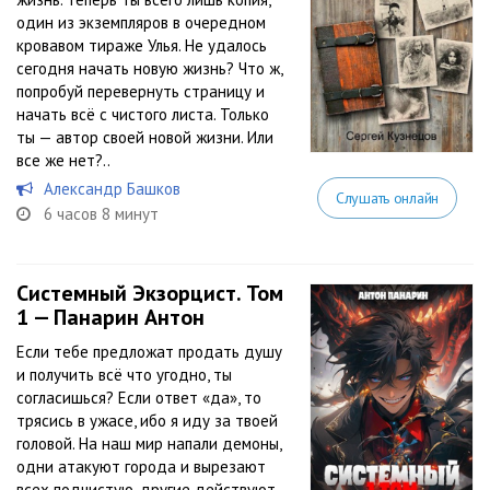
один из экземпляров в очередном
кровавом тираже Улья. Не удалось
сегодня начать новую жизнь? Что ж,
попробуй перевернуть страницу и
начать всё с чистого листа. Только
ты — автор своей новой жизни. Или
все же нет?..
Александр Башков
Слушать онлайн
6 часов 8 минут
Системный Экзорцист. Том
1 — Панарин Антон
Если тебе предложат продать душу
и получить всё что угодно, ты
согласишься? Если ответ «да», то
трясись в ужасе, ибо я иду за твоей
головой. На наш мир напали демоны,
одни атакуют города и вырезают
всех подчистую, другие действуют