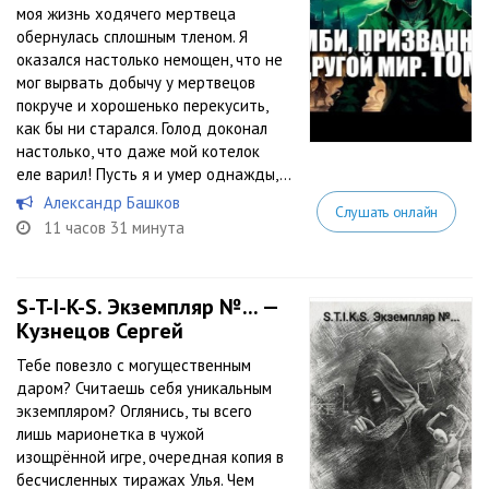
моя жизнь ходячего мертвеца
обернулась сплошным тленом. Я
оказался настолько немощен, что не
мог вырвать добычу у мертвецов
покруче и хорошенько перекусить,
как бы ни старался. Голод доконал
настолько, что даже мой котелок
еле варил! Пусть я и умер однажды,...
Александр Башков
Слушать онлайн
11 часов 31 минута
S-T-I-K-S. Экземпляр №... —
Кузнецов Сергей
Тебе повезло с могущественным
даром? Считаешь себя уникальным
экземпляром? Оглянись, ты всего
лишь марионетка в чужой
изощрённой игре, очередная копия в
бесчисленных тиражах Улья. Чем