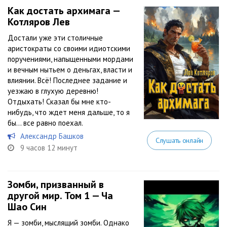
Как достать архимага —
Котляров Лев
Достали уже эти столичные
аристократы со своими идиотскими
поручениями, напыщенными мордами
и вечным нытьем о деньгах, власти и
влиянии. Всё! Последнее задание и
уезжаю в глухую деревню!
Отдыхать! Сказал бы мне кто-
нибудь, что ждет меня дальше, то я
бы… все равно поехал.
Александр Башков
Слушать онлайн
9 часов 12 минут
Зомби, призванный в
другой мир. Том 1 — Ча
Шао Син
Я — зомби, мыслящий зомби. Однако