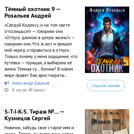
Тёмный охотник 9 —
Розальев Андрей
«Следуй Кодексу, и на том свете
отоспишься!» — говорили они.
«Отпуск длиною в целую жизнь!» —
говорили они. Что ж, вот и пришёл
мой черёд отправиться в отпуск.
Только почему у меня ощущение, что
путёвка — горящая, а выбирала её
лично Тёмная су… богиня? В новом
мире правят бал аристократы...
Александр Башков
Слушать онлайн
8 часов 48 минут
S-T-I-K-S. Тираж №... —
Кузнецов Сергей
Новичок, забудь свое старое имя и
жизнь. Теперь ты всего лишь копия,