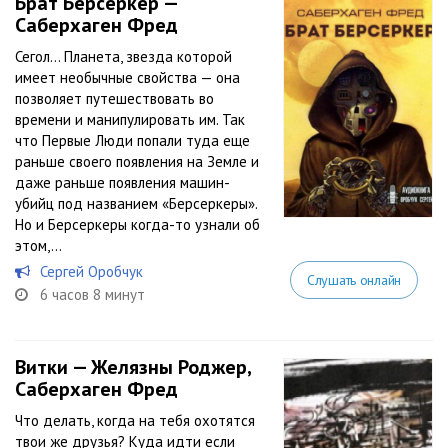
Брат Берсеркер —
Саберхаген Фред
Сегол… Планета, звезда которой
имеет необычные свойства — она
позволяет путешествовать во
времени и манипулировать им. Так
что Первые Люди попали туда еще
раньше своего появления на Земле и
даже раньше появления машин-
убийц под названием «Берсеркеры».
Но и Берсеркеры когда-то узнали об
этом,...
Сергей Оробчук
Слушать онлайн
6 часов 8 минут
Витки — Желязны Роджер,
Саберхаген Фред
Что делать, когда на тебя охотятся
твои же друзья? Куда идти если