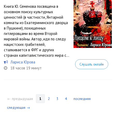
Книга Ю. Семенова посвящена в
основном поиску культурных
ценностей (в частности, Янтарной
комнаты из Екатерининского дворца
в Пушкине), похищенных
гитлеровцами во время Второй
мировой войны. Автор, идя по следу
нацистских грабителей,
сталкивается в ФРГ и других
странах капиталистического мира с...
Лариса Юрова
Слушать онлайн
18 часов 19 минут
← предыдущая
1
2
3
4
последняя
следующая →