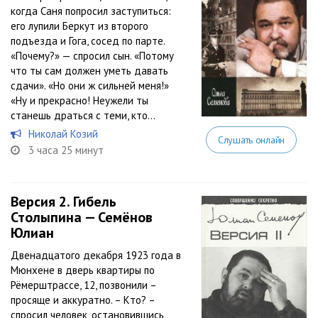
когда Саня попросил заступиться:
его лупили Беркут из второго
подъезда и Гога, сосед по парте.
«Почему?» — спросил сын. «Потому
что ты сам должен уметь давать
сдачи». «Но они ж сильней меня!»
«Ну и прекрасно! Неужели ты
станешь драться с теми, кто...
Николай Козий
Слушать онлайн
3 часа 25 минут
Версия 2. Гибель
Столыпина — Семёнов
Юлиан
Двенадцатого декабря 1923 года в
Мюнхене в дверь квартиры по
Рёмерштрассе, 12, позвонили –
просяще и аккуратно. – Кто? –
спросил человек, остановившись