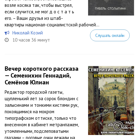
возле косяка так, чтобы выстрел,
если случится, не мог д о с т а т ь
его. – Ваши друзья из штаб-
квартиры национал-социалистской рабочей...
Николай Козий
Слушать онлайн
10 часов 36 минут
Вечер короткого рассказа
— Семенихин Геннадий,
Семёнов Юлиан
Редактор городской газеты,
щупленький лет за сорок блондин с
залысинами и тонкими кистями рук,
покоящимися на мокром
типографском оттиске, только что
внесенном в кабинет метранпажем,
утомленными, подслеповатыми
глазами – роговые очки лежали на