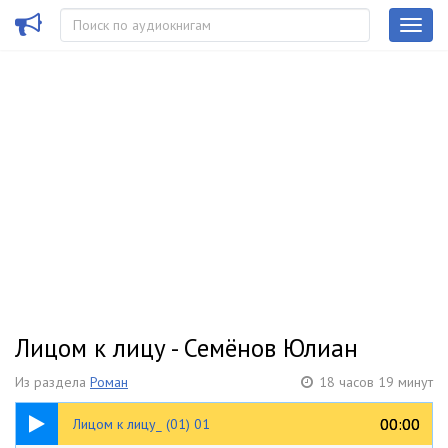
Лицом к лицу - Семёнов Юлиан
Из раздела
Роман
18 часов 19 минут
21:47
00:00
00:00
Лицом к лицу_ (01) 01