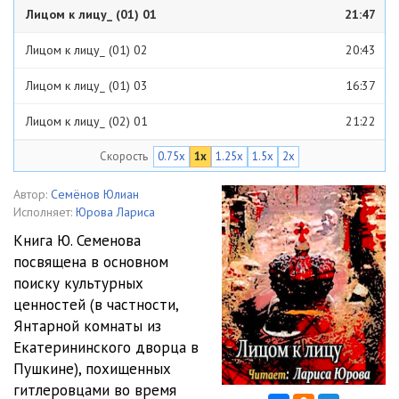
Лицом к лицу_ (01) 01
21:47
Лицом к лицу_ (01) 02
20:43
Лицом к лицу_ (01) 03
16:37
Лицом к лицу_ (02) 01
21:22
Скорость
0.75x
1x
1.25x
1.5x
2x
Лицом к лицу_ (02) 02
21:52
Лицом к лицу_ (02) 03
15:55
Автор:
Семёнов Юлиан
Исполняет:
Юрова Лариса
Лицом к лицу_ (03) 01
20:21
Книга Ю. Семенова
посвящена в основном
Лицом к лицу_ (03) 02
23:32
поиску культурных
Лицом к лицу_ (03) 03
15:14
ценностей (в частности,
Янтарной комнаты из
Лицом к лицу_ (04) 01
20:14
Екатерининского дворца в
Пушкине), похищенных
Лицом к лицу_ (04) 02
21:01
гитлеровцами во время