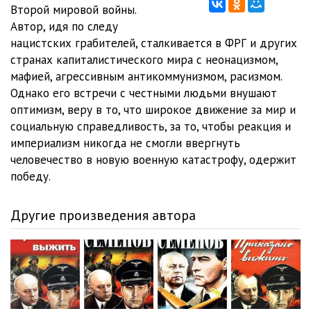
Лицом к лицу_ (04) 03
17:58
Второй мировой войны.
Автор, идя по следу
Лицом к лицу_ (05) 01
23:00
нацистских грабителей, сталкивается в ФРГ и других
странах капиталистического мира с неонацизмом,
Лицом к лицу_ (05) 02
21:16
мафией, агрессивным антикоммунизмом, расизмом.
Лицом к лицу_ (05) 03
14:54
Однако его встречи с честными людьми внушают
оптимизм, веру в то, что широкое движение за мир и
Лицом к лицу_ (06) 01
20:13
социальную справедливость, за то, чтобы реакция и
империализм никогда не смогли ввергнуть
Лицом к лицу_ (06) 02
20:18
человечество в новую военную катастрофу, одержит
Лицом к лицу_ (06) 03
18:34
победу.
Лицом к лицу_ (07) 01
20:24
Другие произведения автора
Лицом к лицу_ (07) 02
22:28
Лицом к лицу_ (07) 03
16:14
Лицом к лицу_ (08) 01
20:43