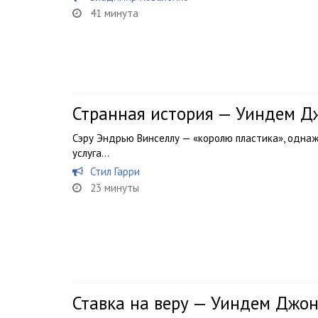
41 минута
Странная история — Уиндем Д
Сэру Эндрью Винселлу — «королю пластика», одна
услуга…
Стил Гарри
23 минуты
Ставка на веру — Уиндем Джо