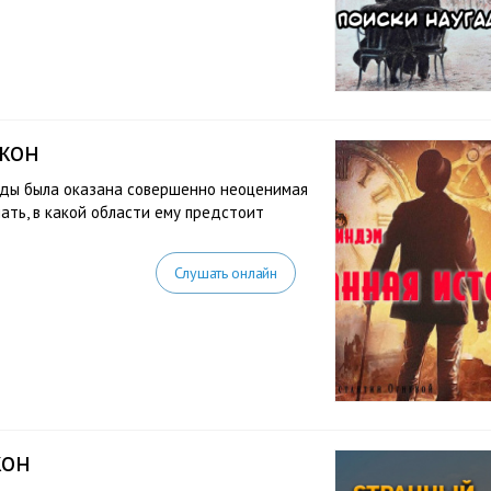
жон
жды была оказана совершенно неоценимая
ать, в какой области ему предстоит
Слушать онлайн
жон