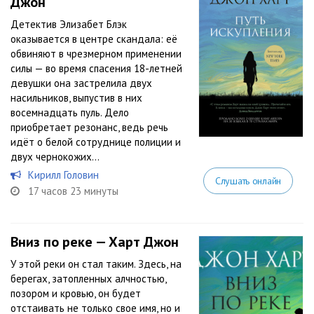
Джон
Детектив Элизабет Блэк
оказывается в центре скандала: её
обвиняют в чрезмерном применении
силы — во время спасения 18-летней
девушки она застрелила двух
насильников, выпустив в них
восемнадцать пуль. Дело
приобретает резонанс, ведь речь
идёт о белой сотруднице полиции и
двух чернокожих...
Кирилл Головин
Слушать онлайн
17 часов 23 минуты
Вниз по реке — Харт Джон
У этой реки он стал таким. Здесь, на
берегах, затопленных алчностью,
позором и кровью, он будет
отстаивать не только свое имя, но и