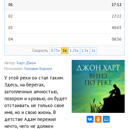
01
27:12
02
27:22
03
40:03
04
08:56
Скорость
0.75x
1x
1.25x
1.5x
2x
05
04:16
06
16:56
Автор:
Харт Джон
Исполняет:
Головин Кирилл
07
20:44
У этой реки он стал таким.
Здесь, на берегах,
08
24:56
затопленных алчностью,
09
15:38
позором и кровью, он будет
отстаивать не только свое
10
17:45
имя, но и свою жизнь. В
детстве Адам пережил
11
21:45
нечто, чего не должен