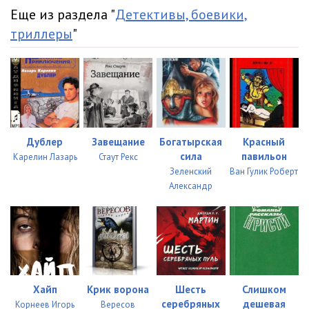
23
21:39
Еще из раздела "
Детективы, боевики,
24
40:43
триллеры
"
25
28:27
26
18:16
27
26:15
28
25:10
Дублер
Завещание
Богатырская
Красный
сила
павильон
Карелин Лазарь
Стаут Рекс
29
22:33
Зеленский
Ван Гулик Роберт
Александр
30
27:19
31
18:16
32
14:10
33
13:28
Хайп
Крик ворона
Шесть
Слишком
серебряных
дешевая
34
13:41
Корнеев Игорь
Вересов