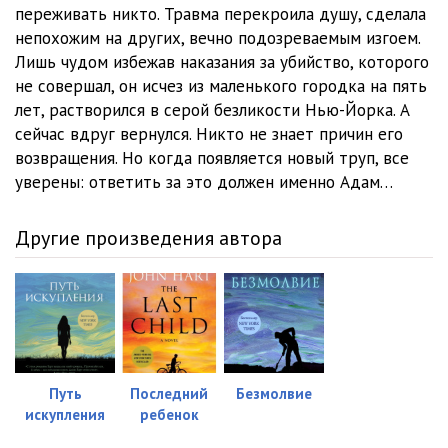
12
32:14
переживать никто. Травма перекроила душу, сделала
непохожим на других, вечно подозреваемым изгоем.
13
05:28
Лишь чудом избежав наказания за убийство, которого
не совершал, он исчез из маленького городка на пять
14
10:40
лет, растворился в серой безликости Нью-Йорка. А
15
28:24
сейчас вдруг вернулся. Никто не знает причин его
возвращения. Но когда появляется новый труп, все
16
28:46
уверены: ответить за это должен именно Адам…
17
36:29
Другие произведения автора
18
26:18
19
23:08
20
08:20
21
25:30
Путь
Последний
Безмолвие
22
18:28
искупления
ребенок