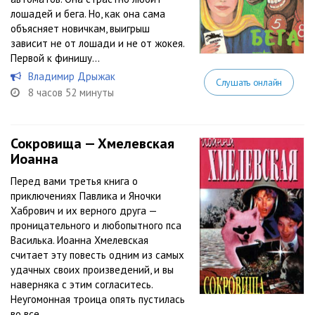
лошадей и бега. Но, как она сама
объясняет новичкам, выигрыш
зависит не от лошади и не от жокея.
Первой к финишу...
Владимир Дрыжак
Слушать онлайн
8 часов 52 минуты
Сокровища — Хмелевская
Иоанна
Перед вами третья книга о
приключениях Павлика и Яночки
Хабрович и их верного друга —
проницательного и любопытного пса
Василька. Иоанна Хмелевская
считает эту повесть одним из самых
удачных своих произведений, и вы
наверняка с этим согласитесь.
Неугомонная троица опять пустилась
во все...