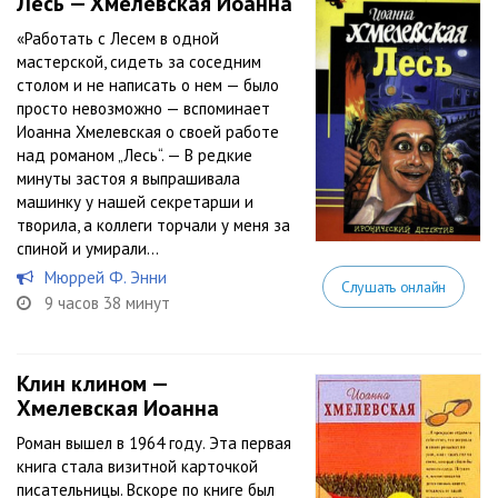
Лесь — Хмелевская Иоанна
«Работать с Лесем в одной
мастерской, сидеть за соседним
столом и не написать о нем — было
просто невозможно — вспоминает
Иоанна Хмелевская о своей работе
над романом „Лесь“. — В редкие
минуты застоя я выпрашивала
машинку у нашей секретарши и
творила, а коллеги торчали у меня за
спиной и умирали...
Мюррей Ф. Энни
Слушать онлайн
9 часов 38 минут
Клин клином —
Хмелевская Иоанна
Роман вышел в 1964 году. Эта первая
книга стала визитной карточкой
писательницы. Вскоре по книге был