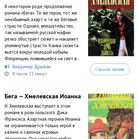
В некотором роде, продолжение
романа «Бега». Те же герои, тот же
неизбывный азарт и те же беговые
страсти. Однако, вмешательство,
так называемой, русской мафии
резко обостряет сюжет и накаляет
упомянутые страсти. Канва сюжета
вьется вокруг молодой кобылы
Флоренции, появившейся на свет в...
Владимир Дрыжак
Слушать онлайн
8 часов 15 минут
Бега — Хмелевская Иоанна
И. Хмелевская выступает в этом
романе в роли польского Дика
Фрэнсиса. Азартная героиня Иоанна
не ограничивается только игрой в
казино и салонах игровых
автоматов. Она страстно любит