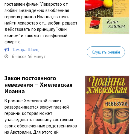
поставлен фильм “Лекарство от
любви”. Безнадежно влюбленная
героиня романа Иоанна, пытаясь
найти лекарство от… любви, решает
действовать по принципу “клин
клином” и заводит телефонный
флирт с...
Тамара Швец
Слушать онлайн
6 часов 56 минут
Закон постоянного
невезения — Хмелевская
Иоанна
В романе Хмелевской сюжет
разворачивается вокруг главной
героини, которая может
унаследовать половину состояния
своих обеспеченных родственников
из Австралии. Для этого ей