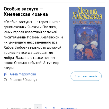
Особые заслуги —
Хмелевская Иоанна
«Особые заслуги» — вторая книга о
приключениях Яночки и Павлика,
юных героев известной польской
писательницы Иоанны Хмелевской, и
их умнейшего несравненного пса
Хабра. Любознательность дружной
троицы не всегда доводит до
добра. Даже на отдыхе нет им
покоя. Столько событий! А тут еще
следы...
Анна Меркулова
Слушать онлайн
9 часов 50 минут
← предыдущая
1
2
3
последняя