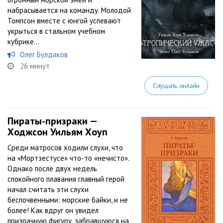
набрасывается на команду. Молодой
Томпсон вместе с юнгой успевают
укрыться в стальном учебном
кубрике…
Олег Булдаков
26 минут
Слушать онлайн
Пираты-призраки —
Ходжсон Уильям Хоуп
Среди матросов ходили слухи, что
на «Мортзестусе» что-то «нечисто».
Однако после двух недель
спокойного плавания главный герой
начал считать эти слухи
беспочвенными: морские байки, и не
более! Как вдруг он увидел
призрачную фигуру, забравшуюся на