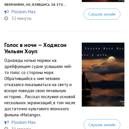
явлениями, но, взявшись за это...
Plissken Max
Слушать онлайн
52 минуты
Голос в ночи — Ходжсон
Уильям Хоуп
Однажды ночью моряки на
дрейфующем судне услышали чей-
то голос со стороны моря.
Обратившийся к ним человек
отказался показываться на свету и
вскоре поведал свою печальную
историю… Рассказ послужил основой
нескольких экранизаций, в том числе
достаточно культового японского
фильма «Matango».
Plissken Max
Слушать онлайн
31 минута