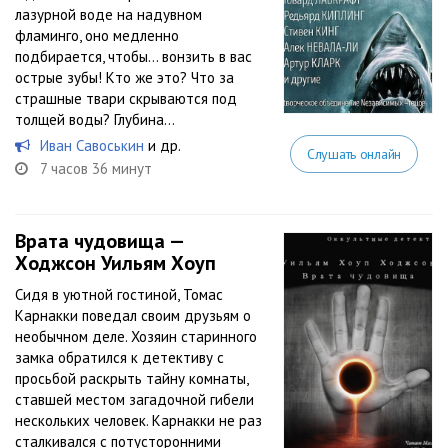
лазурной воде на надувном
фламинго, оно медленно
подбирается, чтобы… вонзить в вас
острые зубы! Кто же это? Что за
страшные твари скрываются под
толщей воды? Глубина...
Иван Савоськин
и др.
Слушать онлайн
7 часов 36 минут
Врата чудовища —
Ходжсон Уильям Хоуп
Сидя в уютной гостиной, Томас
Карнакки поведал своим друзьям о
необычном деле. Хозяин старинного
замка обратился к детективу с
просьбой раскрыть тайну комнаты,
ставшей местом загадочной гибели
нескольких человек. Карнакки не раз
сталкивался с потусторонними