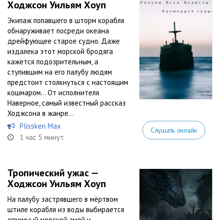
Ходжсон Уильям Хоуп
Экипаж попавшего в шторм корабля
обнаруживает посреди океана
дрейфующее старое судно. Даже
издалека этот морской бродяга
кажется подозрительным, а
ступившим на его палубу людям
предстоит столкнуться с настоящим
кошмаром… От исполнителя
Наверное, самый известный рассказ
Ходжсона в жанре...
Plissken Max
Слушать онлайн
1 час 5 минут
Тропический ужас —
Ходжсон Уильям Хоуп
На палубу застрявшего в мёртвом
штиле корабля из воды выбирается
огромный морской змей и