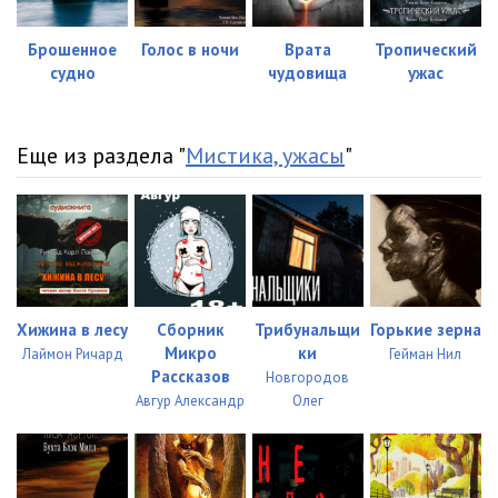
Брошенное
Голос в ночи
Врата
Тропический
судно
чудовища
ужас
Еще из раздела "
Мистика, ужасы
"
Хижина в лесу
Сборник
Трибунальщи
Горькие зерна
Микро
ки
Лаймон Ричард
Гейман Нил
Рассказов
Новгородов
Авгур Александр
Олег