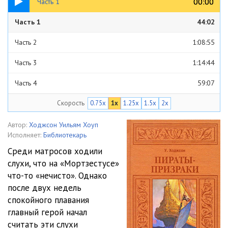
00:00
00:00
Часть 1
Часть 1
44:02
Часть 2
1:08:55
Часть 3
1:14:44
Часть 4
59:07
Скорость
0.75x
1x
1.25x
1.5x
2x
Часть 5
1:00:54
Часть 6
18:27
Автор:
Ходжсон Уильям Хоуп
Исполняет:
Библиотекарь
Среди матросов ходили
слухи, что на «Мортзестусе»
что-то «нечисто». Однако
после двух недель
спокойного плавания
главный герой начал
считать эти слухи