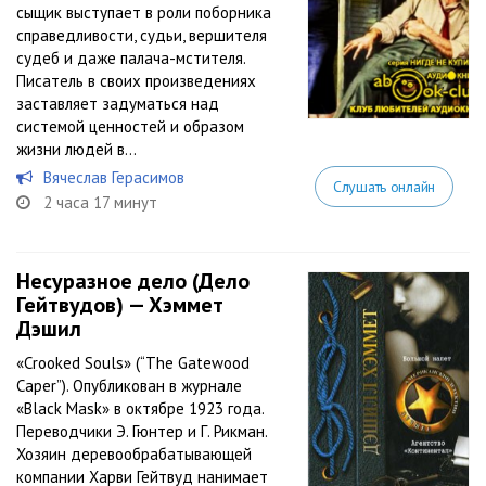
сыщик выступает в роли поборника
справедливости, судьи, вершителя
судеб и даже палача-мстителя.
Писатель в своих произведениях
заставляет задуматься над
системой ценностей и образом
жизни людей в...
Вячеслав Герасимов
Слушать онлайн
2 часа 17 минут
Несуразное дело (Дело
Гейтвудов) — Хэммет
Дэшил
«Crooked Souls» (“The Gatewood
Caper”). Опубликован в журнале
«Black Mask» в октябре 1923 года.
Переводчики Э. Гюнтер и Г. Рикман.
Хозяин деревообрабатывающей
компании Харви Гейтвуд нанимает