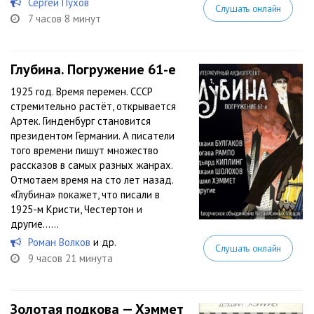
Сергей Пухов
Слушать онлайн
7 часов 8 минут
Глубина. Погружение 61-е
1925 год. Время перемен. СССР
стремительно растёт, открывается
Артек. Гинденбург становится
президентом Германии. А писатели
того времени пишут множество
рассказов в самых разных жанрах.
Отмотаем время на сто лет назад.
«Глубина» покажет, что писали в
1925-м Кристи, Честертон и
другие…...
Роман Волков
и др.
Слушать онлайн
9 часов 21 минута
Золотая подкова — Хэммет