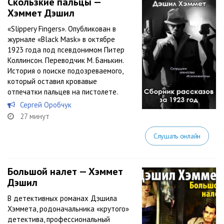
Скользкие пальцы —
Хэммет Дэшил
«Slippery Fingers». Опубликован в
журнале «Black Mask» в октябре
1923 года под псевдонимом Питер
Коллинсон. Переводчик М. Банькин.
История о поиске подозреваемого,
который оставил кровавые
отпечатки пальцев на пистолете.
Сергей Оробчук
27 минут
Слушать онлайн
Большой налет — Хэммет
Дэшил
В детективных романах Дэшила
Хэммета, родоначальника «крутого»
детектива, профессиональный