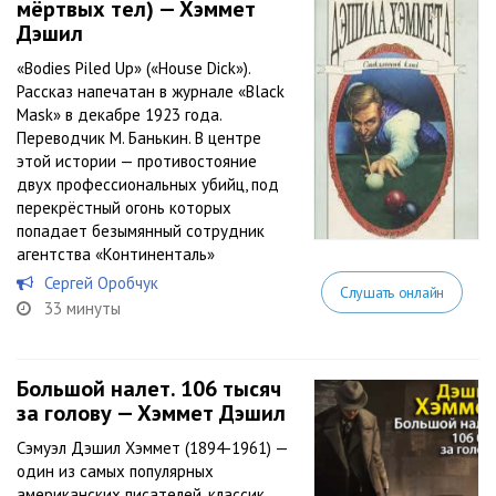
мёртвых тел) — Хэммет
Дэшил
«Bodies Piled Up» («House Dick»).
Рассказ напечатан в журнале «Black
Mask» в декабре 1923 года.
Переводчик М. Банькин. В центре
этой истории — противостояние
двух профессиональных убийц, под
перекрёстный огонь которых
попадает безымянный сотрудник
агентства «Континенталь»
Сергей Оробчук
Слушать онлайн
33 минуты
Большой налет. 106 тысяч
за голову — Хэммет Дэшил
Сэмуэл Дэшил Хэммет (1894-1961) —
один из самых популярных
американских писателей, классик