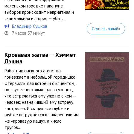
маленьком городке накануне
выборов происходит неприятная и
скандальная история — убит...
Владимир Сушков
Слушать онлайн
7 часов 57 минут
Кровавая жатва — Хэммет
Дэшил
Работник сыскного агенства
приезжает в небольшой городишко
Отервилль для встречи с клиентом,
но спустя несколько часов узнает,
что встречаться ему уже не с кем —
человек, назначивший ему встречу,
застрелен. И сыщик все глубже и
глубже погружается в заваренную им
же «кровавую кашу», а число
трупов...