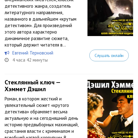
детективного жанра, создатель
литературного направления,
названного в дальнейшем «крутым
детективом». Для произведений
этого автора характерно
динамичное развитие сюжета,
который держит читателя в...
Евгений Терновский
Слушать онлайн
4 часа 42 минуты
Стеклянный ключ —
Хэммет Дэшил
Роман, в котором жесткий и
увлекательный сюжет «крутого
детектива» обрамляет весьма
актуальную и на сегодняшний день
историю предвыборных махинаций,
срастания власти с криминалом и
всеобщей наглой коррупции. В