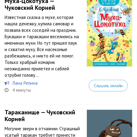
Муха-Цокотуха —
Чуковский Корней
Известная сказка о мухе, которая
нашла денежку, купила самовар и
позвала всех соседей на праздник.
Букашки и таракашки веселились на
именинах мухи. Но тут пришел паук
и схватил муху. Все насекомые
разбежались, и никто ей не помог.
Только храбрый комарик
неожиданно прилетел и саблей
отрубил голову...
Лана Репина
Слушать онлайн
4 минуты
Тараканище — Чуковский
Корней
Могучие звери в отчаянии. Страшный
усатый таракан требует принести