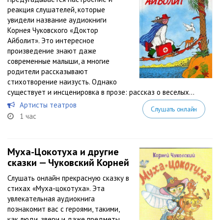
реакция слушателей, которые
увидели название аудиокниги
Корнея Чуковского «Доктор
Айболит». Это интересное
произведение знают даже
современные малыши, а многие
родители рассказывают
стихотворение наизусть. Однако
существует и инсценировка в прозе: рассказ о веселых...
Артисты театров
Слушать онлайн
1 час
Муха-Цокотуха и другие
сказки — Чуковский Корней
Слушать онлайн прекрасную сказку в
стихах «Муха-цокотуха». Эта
увлекательная аудиокнига
познакомит вас с героями, такими,
как люди, звери и даже предметы,