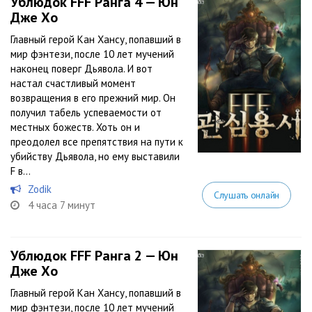
Ублюдок FFF Ранга 4 — Юн
Дже Хо
Главный герой Кан Хансу, попавший в
мир фэнтези, после 10 лет мучений
наконец поверг Дьявола. И вот
настал счастливый момент
возвращения в его прежний мир. Он
получил табель успеваемости от
местных божеств. Хоть он и
преодолел все препятствия на пути к
убийству Дьявола, но ему выставили
F в...
Zodik
Слушать онлайн
4 часа 7 минут
Ублюдок FFF Ранга 2 — Юн
Дже Хо
Главный герой Кан Хансу, попавший в
мир фэнтези, после 10 лет мучений