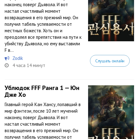
наконец поверг Дьявола. И вот
настал счастливый момент
возвращения в его прежний мир. Он
получил табель успеваемости от
местных божеств. Хоть он и
преодолел все препятствия на пути к
убийству Дьявола, но ему выставили
F в...
Zodik
Слушать онлайн
4 часа 14 минут
Ублюдок FFF Ранга 1 — Юн
Дже Хо
Главный герой Кан Хансу, попавший в
мир фэнтези, после 10 лет мучений
наконец поверг Дьявола. И вот
настал счастливый момент
возвращения в его прежний мир. Он
получил табель успеваемости от