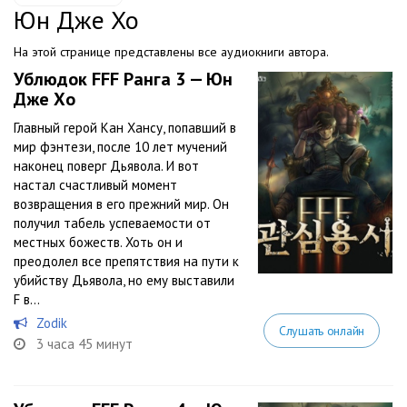
Юн Дже Хо
На этой странице представлены все аудиокниги автора.
Ублюдок FFF Ранга 3 — Юн
Дже Хо
Главный герой Кан Хансу, попавший в
мир фэнтези, после 10 лет мучений
наконец поверг Дьявола. И вот
настал счастливый момент
возвращения в его прежний мир. Он
получил табель успеваемости от
местных божеств. Хоть он и
преодолел все препятствия на пути к
убийству Дьявола, но ему выставили
F в...
Zodik
Слушать онлайн
3 часа 45 минут