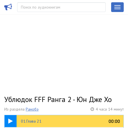
Ублюдок FFF Ранга 2 - Юн Дже Хо
Из раздела
Ранобэ
4 часа 14 минут
13:33
00:00
00:00
01.Глава 21