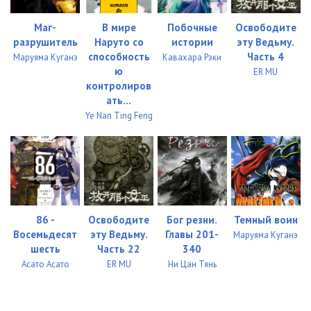
Маг-
В мире
Побочные
Освободите
разрушитель
Наруто со
истории
эту Ведьму.
способность
Часть 4
Маруяма Куганэ
Кавахара Рэки
ю
ER MU
контролиров
ать...
Ye Nan Ting Feng
86 -
Освободите
Бог резни.
Темный воин
Восемьдесят
эту Ведьму.
Главы 201-
Маруяма Куганэ
шесть
Часть 22
340
Асато Асато
ER MU
Ни Цан Тянь