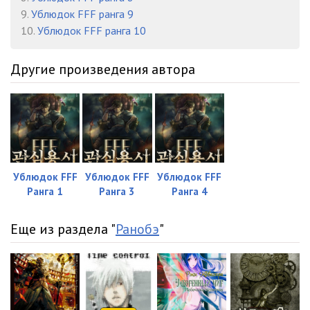
9.
Ублюдок FFF ранга 9
10.
Ублюдок FFF ранга 10
Другие произведения автора
Ублюдок FFF
Ублюдок FFF
Ублюдок FFF
Ранга 1
Ранга 3
Ранга 4
Еще из раздела "
Ранобэ
"