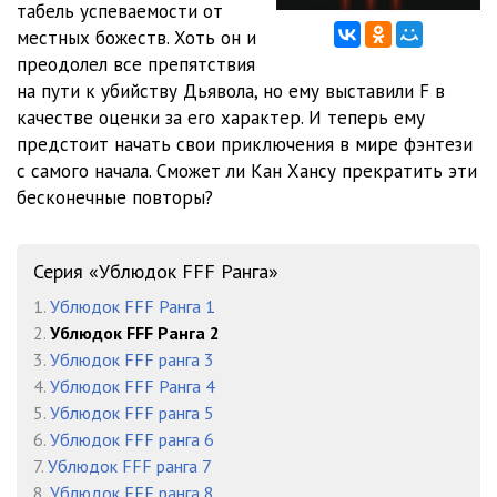
табель успеваемости от
12.Глава 32
11:51
местных божеств. Хоть он и
13.Глава 33
13:19
преодолел все препятствия
на пути к убийству Дьявола, но ему выставили F в
14.Глава 34
11:43
качестве оценки за его характер. И теперь ему
предстоит начать свои приключения в мире фэнтези
15.Глава 35
11:53
с самого начала. Сможет ли Кан Хансу прекратить эти
16.Глава 36
13:53
бесконечные повторы?
17.Глава 37
13:23
Серия «Ублюдок FFF Ранга»
18.Глава 38
14:11
1.
Ублюдок FFF Ранга 1
19.Глава 39
12:44
2.
Ублюдок FFF Ранга 2
3.
Ублюдок FFF ранга 3
20.Глава 40
12:20
4.
Ублюдок FFF Ранга 4
5.
Ублюдок FFF ранга 5
6.
Ублюдок FFF ранга 6
7.
Ублюдок FFF ранга 7
8.
Ублюдок FFF ранга 8