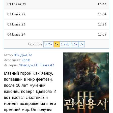
01.Глава 21
13:33
02.Глава 22
13:04
03.Глава 23
12:23
04.Глава 24
13:09
Скорость
0.75x
1x
1.25x
1.5x
2x
05.Глава 25
12:06
06.Глава 26
13:54
Автор:
Юн Дже Хо
Исполняет:
Zodik
07.Глава 27
11:29
Из серии:
Ублюдок FFF Ранга #2
Главный герой Кан Хансу,
08.Глава 28
12:28
попавший в мир фэнтези,
после 10 лет мучений
09.Глава 29
12:45
наконец поверг Дьявола. И
10.Глава 30
12:18
вот настал счастливый
момент возвращения в его
11.Глава 31
11:40
прежний мир. Он получил