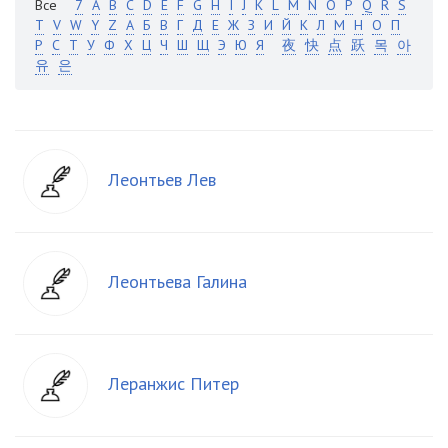
Все
7
A
B
C
D
E
F
G
H
I
J
K
L
M
N
O
P
Q
R
S
T
V
W
Y
Z
А
Б
В
Г
Д
Е
Ж
З
И
Й
К
Л
М
Н
О
П
Р
С
Т
У
Ф
Х
Ц
Ч
Ш
Щ
Э
Ю
Я
夜
快
点
跃
목
아
유
은
Леонтьев Лев
Леонтьева Галина
Леранжис Питер