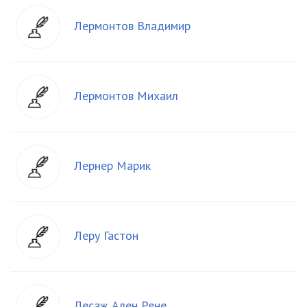
Лермонтов Владимир
Лермонтов Михаил
Лернер Марик
Леру Гастон
Лесаж Ален Рене