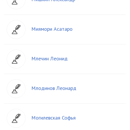
Миямори Асатаро
Млечин Леонид
Млодинов Леонард
Могилевская Софья