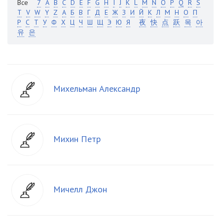
Все
7
A
B
C
D
E
F
G
H
I
J
K
L
M
N
O
P
Q
R
S
T
V
W
Y
Z
А
Б
В
Г
Д
Е
Ж
З
И
Й
К
Л
М
Н
О
П
Р
С
Т
У
Ф
Х
Ц
Ч
Ш
Щ
Э
Ю
Я
夜
快
点
跃
목
아
유
은
Михельман Александр
Михин Петр
Мичелл Джон