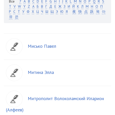
Все
7
A
B
C
D
E
F
G
H
I
J
K
L
M
N
O
P
Q
R
S
T
V
W
Y
Z
А
Б
В
Г
Д
Е
Ж
З
И
Й
К
Л
М
Н
О
П
Р
С
Т
У
Ф
Х
Ц
Ч
Ш
Щ
Э
Ю
Я
夜
快
点
跃
목
아
유
은
Мисько Павел
Митина Элла
Митрополит Волоколамский Иларион
(Алфеев)