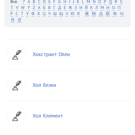
Все
7
A
B
C
D
E
F
G
H
I
J
K
L
M
N
O
P
Q
R
S
T
V
W
Y
Z
А
Б
В
Г
Д
Е
Ж
З
И
Й
К
Л
М
Н
О
П
Р
С
Т
У
Ф
Х
Ц
Ч
Ш
Щ
Э
Ю
Я
夜
快
点
跃
목
아
유
은
Хокстрант Олли
Хол Блэки
Хол Клемент