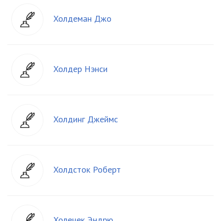
Холдеман Джо
Холдер Нэнси
Холдинг Джеймс
Холдсток Роберт
Холечек Эндрю