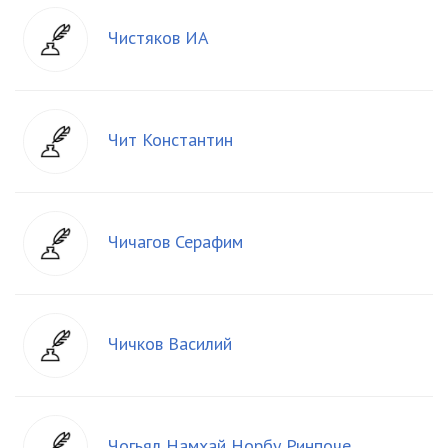
Чистяков ИА
Чит Константин
Чичагов Серафим
Чичков Василий
Чогьял Намхай Норбу Ринпоче