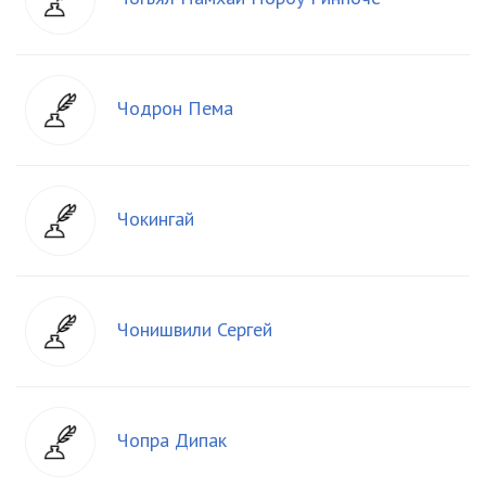
Чодрон Пема
Чокингай
Чонишвили Сергей
Чопра Дипак