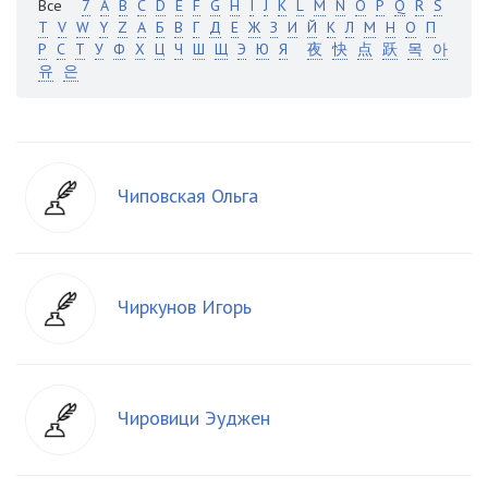
Все
7
A
B
C
D
E
F
G
H
I
J
K
L
M
N
O
P
Q
R
S
T
V
W
Y
Z
А
Б
В
Г
Д
Е
Ж
З
И
Й
К
Л
М
Н
О
П
Р
С
Т
У
Ф
Х
Ц
Ч
Ш
Щ
Э
Ю
Я
夜
快
点
跃
목
아
유
은
Чиповская Ольга
Чиркунов Игорь
Чировици Эуджен