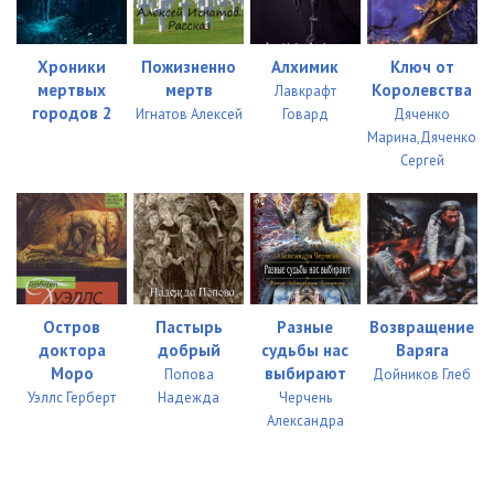
Хроники
Пожизненно
Алхимик
Ключ от
мертвых
мертв
Королевства
Лавкрафт
городов 2
Игнатов Алексей
Говард
Дяченко
Марина,Дяченко
Сергей
Остров
Пастырь
Разные
Возвращение
доктора
добрый
судьбы нас
Варяга
Моро
выбирают
Попова
Дойников Глеб
Уэллс Герберт
Надежда
Черчень
Александра