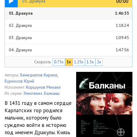
00:00
00:00
01. Дракула
01. Дракула
1:46:55
02. Дракула
1:18:24
03. Дракула
1:09:45
04. Дракула
1:47:56
Скорость
0.75x
1x
1.25x
1.5x
2x
05. Дракула
56:24
06. Дракула
1:08:12
Авторы:
Бенедиктов Кирилл
,
Бурносов Юрий
07. Дракула
1:07:45
Исполняет:
Коршунов Михаил
Из серии:
Этногенез. Балканы
08. Дракула
1:17:43
В 1431 году в самом сердце
Карпатских гор родился
мальчик, которому было
суждено войти в историю
под именем Дракулы. Князь