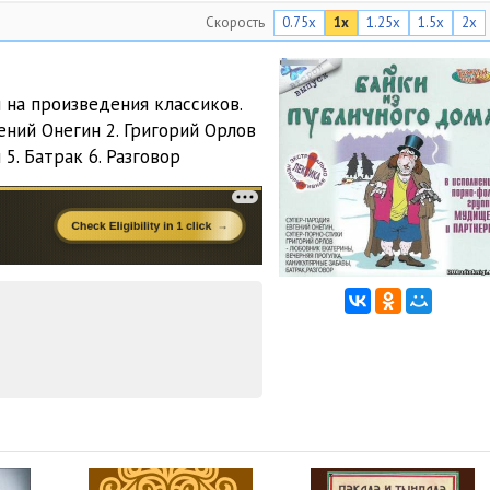
Скорость
0.75x
1x
1.25x
1.5x
2x
03:24
04:08
 на произведения классиков.
ений Онегин 2. Григорий Орлов
5. Батрак 6. Разговор