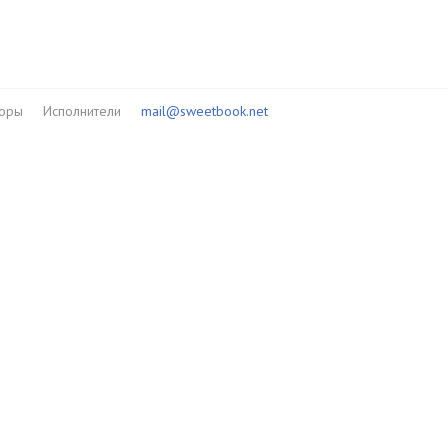
торы
Исполнители
mail@sweetbook.net