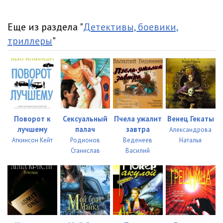
Еще из раздела "
Детективы, боевики,
триллеры
"
Поворот к
Сексуальный
Пчела ужалит
Венец Гекаты
лучшему
палач
завтра
Александрова
Аткинсон Кейт
Родионов
Веденеев
Наталья
Станислав
Василий