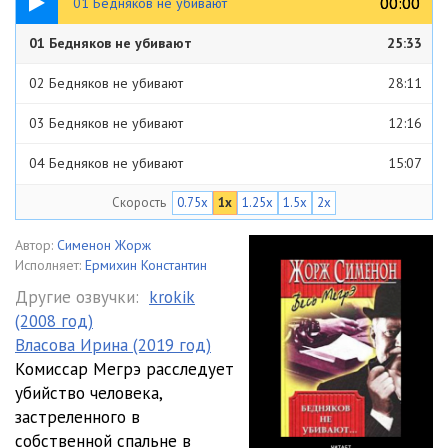
00:00
00:00
01 Бедняков не убивают
01 Бедняков не убивают
25:33
02 Бедняков не убивают
28:11
03 Бедняков не убивают
12:16
04 Бедняков не убивают
15:07
Скорость
0.75x
1x
1.25x
1.5x
2x
Автор:
Сименон Жорж
Исполняет:
Ермихин Константин
Другие озвучки:
krokik
(2008 год)
Власова Ирина (2019 год)
Комиссар Мегрэ расследует
убийство человека,
застреленного в
собственной спальне в